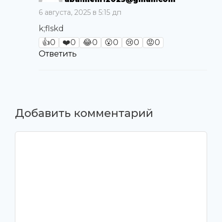
6 августа, 2025 в 5:15 дп
k;flskd
👍
0
❤️
0
😂
0
😮
0
😢
0
😡
0
Ответить
Добавить комментарий