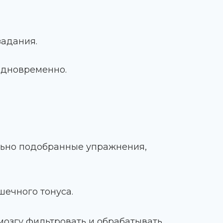
задания.
 одновременно.
льно подобранные упражнения,
ечного тонуса.
мозгу фильтровать и обрабатывать