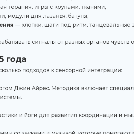
я терапия, игры с крупами, тканями;
и, модули для лазанья, батуты;
ения
— хлопки, шаги под ритм, танцевальные 
брабатывать сигналы от разных органов чувств
5 года
колько подходов к сенсорной интеграции:
огом Джин Айрес. Методика включает специа
истемы.
стики и йоги для развития координации и мыш
мы со звуками и музыкой, которые помогают 