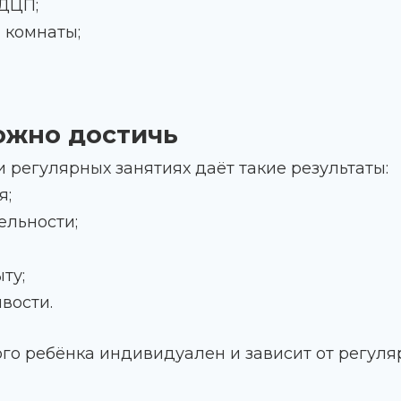
 ДЦП;
 комнаты;
ожно достичь
 регулярных занятиях даёт такие результаты:
я;
ельности;
ту;
вости.
ого ребёнка индивидуален и зависит от регуля