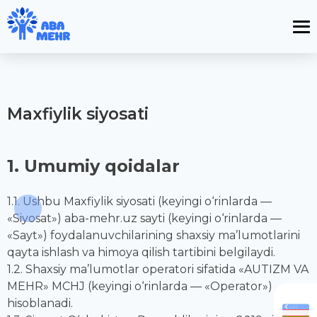
Maxfiylik siyosati
1. Umumiy qoidalar
1.1. Ushbu Maxfiylik siyosati (keyingi o‘rinlarda —
«Siyosat») aba-mehr.uz sayti (keyingi o‘rinlarda —
«Sayt») foydalanuvchilarining shaxsiy ma’lumotlarini
qayta ishlash va himoya qilish tartibini belgilaydi.
1.2. Shaxsiy ma’lumotlar operatori sifatida «AUTIZM VA
MEHR» MCHJ (keyingi o‘rinlarda — «Operator»)
hisoblanadi.