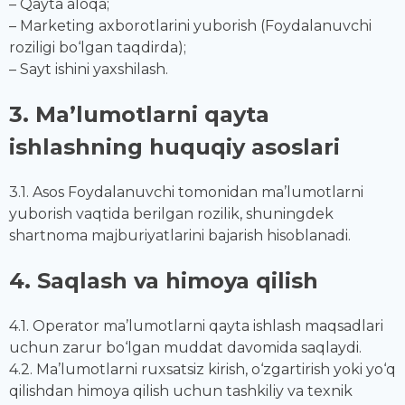
– Qayta aloqa;
– Marketing axborotlarini yuborish (Foydalanuvchi
roziligi bo‘lgan taqdirda);
– Sayt ishini yaxshilash.
3. Ma’lumotlarni qayta
ishlashning huquqiy asoslari
3.1. Asos Foydalanuvchi tomonidan ma’lumotlarni
yuborish vaqtida berilgan rozilik, shuningdek
shartnoma majburiyatlarini bajarish hisoblanadi.
4. Saqlash va himoya qilish
4.1. Operator ma’lumotlarni qayta ishlash maqsadlari
uchun zarur bo‘lgan muddat davomida saqlaydi.
4.2. Ma’lumotlarni ruxsatsiz kirish, o‘zgartirish yoki yo‘q
qilishdan himoya qilish uchun tashkiliy va texnik