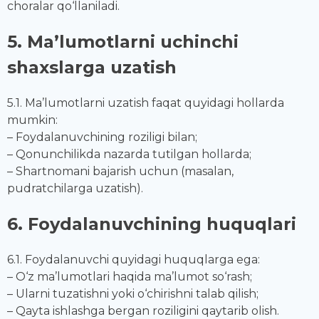
choralar qo‘llaniladi.
5. Ma’lumotlarni uchinchi
shaxslarga uzatish
5.1. Ma’lumotlarni uzatish faqat quyidagi hollarda
mumkin:
– Foydalanuvchining roziligi bilan;
– Qonunchilikda nazarda tutilgan hollarda;
– Shartnomani bajarish uchun (masalan,
pudratchilarga uzatish).
6. Foydalanuvchining huquqlari
6.1. Foydalanuvchi quyidagi huquqlarga ega:
– O‘z ma’lumotlari haqida ma’lumot so‘rash;
– Ularni tuzatishni yoki o‘chirishni talab qilish;
– Qayta ishlashga bergan roziligini qaytarib olish.