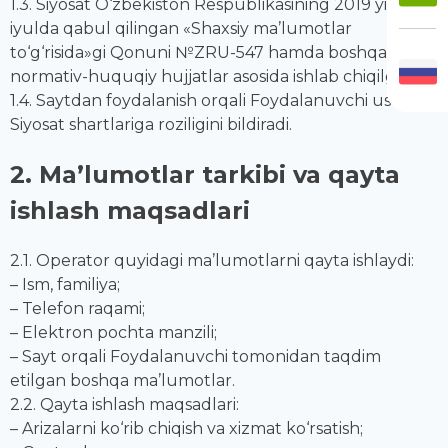
1.3. Siyosat O‘zbekiston Respublikasining 2019 yil 2
iyulda qabul qilingan «Shaxsiy ma’lumotlar
to‘g‘risida»gi Qonuni №ZRU-547 hamda boshqa
normativ-huquqiy hujjatlar asosida ishlab chiqilgan.
1.4. Saytdan foydalanish orqali Foydalanuvchi ushbu
Siyosat shartlariga roziligini bildiradi.
2. Ma’lumotlar tarkibi va qayta
ishlash maqsadlari
2.1. Operator quyidagi ma’lumotlarni qayta ishlaydi:
– Ism, familiya;
– Telefon raqami;
– Elektron pochta manzili;
– Sayt orqali Foydalanuvchi tomonidan taqdim
etilgan boshqa ma’lumotlar.
2.2. Qayta ishlash maqsadlari:
– Arizalarni ko‘rib chiqish va xizmat ko‘rsatish;