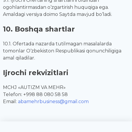
9.1. Ijrochi Ofertaning shartlarini oldindan
ogohlantirmasdan o‘zgartirish huquqiga ega.
Amaldagi versiya doimo Saytda mavjud bo‘ladi.
10. Boshqa shartlar
10.1. Ofertada nazarda tutilmagan masalalarda
tomonlar O‘zbekiston Respublikasi qonunchiligiga
amal qiladilar.
Ijrochi rekvizitlari
MCHJ «AUTIZM VA MEHR»
Telefon: +998 88 080 58 58
Email:
abamehrbusiness@gmail.com