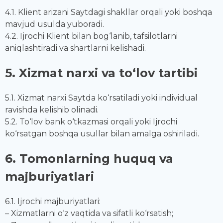
4.1. Klient arizani Saytdagi shakllar orqali yoki boshqa
mavjud usulda yuboradi.
4.2. Ijrochi Klient bilan bog‘lanib, tafsilotlarni
aniqlashtiradi va shartlarni kelishadi.
5. Xizmat narxi va to‘lov tartibi
5.1. Xizmat narxi Saytda ko‘rsatiladi yoki individual
ravishda kelishib olinadi.
5.2. To‘lov bank o‘tkazmasi orqali yoki Ijrochi
ko‘rsatgan boshqa usullar bilan amalga oshiriladi.
6. Tomonlarning huquq va
majburiyatlari
6.1. Ijrochi majburiyatlari:
– Xizmatlarni o‘z vaqtida va sifatli ko‘rsatish;