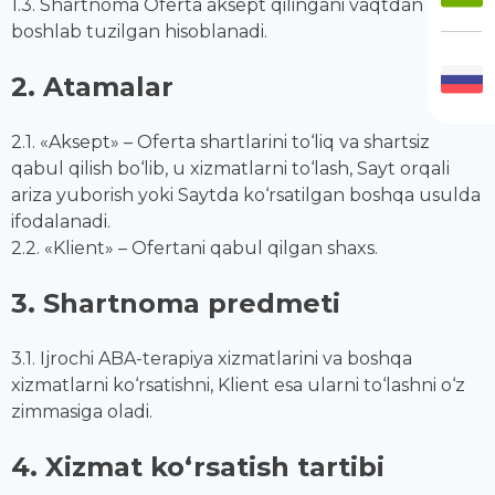
1.3. Shartnoma Oferta aksept qilingani vaqtdan
boshlab tuzilgan hisoblanadi.
2. Atamalar
2.1. «Aksept» – Oferta shartlarini to‘liq va shartsiz
qabul qilish bo‘lib, u xizmatlarni to‘lash, Sayt orqali
ariza yuborish yoki Saytda ko‘rsatilgan boshqa usulda
ifodalanadi.
2.2. «Klient» – Ofertani qabul qilgan shaxs.
3. Shartnoma predmeti
3.1. Ijrochi ABA-terapiya xizmatlarini va boshqa
xizmatlarni ko‘rsatishni, Klient esa ularni to‘lashni o‘z
zimmasiga oladi.
4. Xizmat ko‘rsatish tartibi