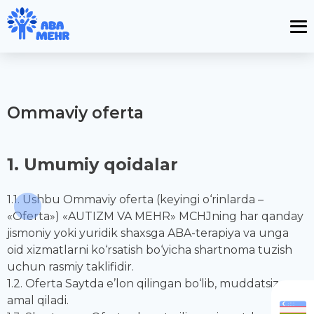
Ommaviy oferta
1. Umumiy qoidalar
1.1. Ushbu Ommaviy oferta (keyingi o‘rinlarda –
«Oferta») «AUTIZM VA MEHR» MCHJning har qanday
jismoniy yoki yuridik shaxsga ABA-terapiya va unga
oid xizmatlarni ko‘rsatish bo‘yicha shartnoma tuzish
uchun rasmiy taklifidir.
1.2. Oferta Saytda e’lon qilingan bo‘lib, muddatsiz
amal qiladi.