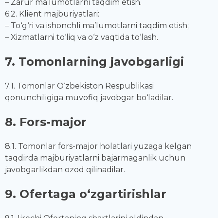
– Zarur ma’lumotlarni taqdim etish.
6.2. Klient majburiyatlari:
– To‘g‘ri va ishonchli ma’lumotlarni taqdim etish;
– Xizmatlarni to‘liq va o‘z vaqtida to‘lash.
7. Tomonlarning javobgarligi
7.1. Tomonlar O‘zbekiston Respublikasi
qonunchiligiga muvofiq javobgar bo‘ladilar.
8. Fors-major
8.1. Tomonlar fors-major holatlari yuzaga kelgan
taqdirda majburiyatlarni bajarmaganlik uchun
javobgarlikdan ozod qilinadilar.
9. Ofertaga o‘zgartirishlar