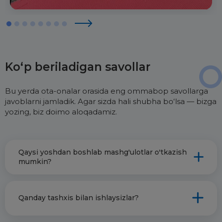
Ko‘p beriladigan savollar
Bu yerda ota-onalar orasida eng ommabop savollarga
javoblarni jamladik. Agar sizda hali shubha bo‘lsa — bizga
yozing, biz doimo aloqadamiz.
Qaysi yoshdan boshlab mashg'ulotlar o'tkazish
mumkin?
Biz bolalar bilan 2 yoshdan boshlab ishlaymiz.
Qanday tashxis bilan ishlaysizlar?
Korrektsiya ishlari qancha ertaroq boshlansa,
moslashuv osonroq bo‘ladi va ko‘nikmalar