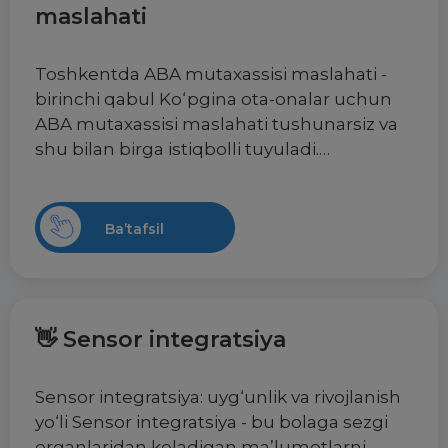
maslahati
Toshkentda ABA mutaxassisi maslahati -
birinchi qabul Ko‘pgina ota-onalar uchun
ABA mutaxassisi maslahati tushunarsiz va
shu bilan birga istiqbolli tuyuladi.…
Ba’tafsil
👋 Sensor integratsiya
Sensor integratsiya: uyg‘unlik va rivojlanish
yo‘li Sensor integratsiya - bu bolaga sezgi
organlaridan keladigan ma’lumotlarni