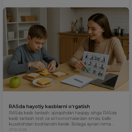
RASda hayotiy kasblarni o‘rgatish
RASda kasb tanlash: qiziqishdan haqiqiy ishga RASda
kasb tanlash test va so‘rovnomalardan emas, balki
kuzatishdan boshlanishi kerak. Bolaga aynan nima...
27.10.2025