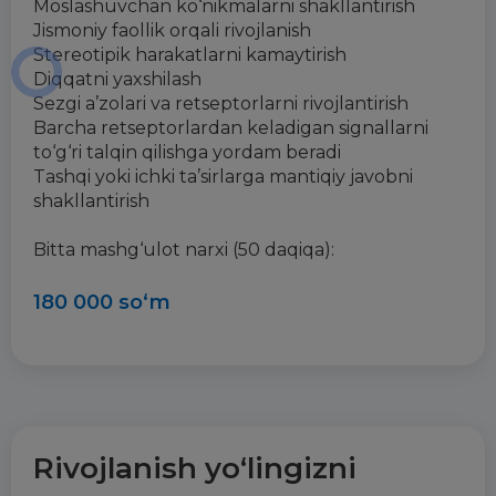
Moslashuvchan ko‘nikmalarni shakllantirish
Jismoniy faollik orqali rivojlanish
Stereotipik harakatlarni kamaytirish
Diqqatni yaxshilash
Sezgi a’zolari va retseptorlarni rivojlantirish
Barcha retseptorlardan keladigan signallarni
to‘g‘ri talqin qilishga yordam beradi
Tashqi yoki ichki ta’sirlarga mantiqiy javobni
shakllantirish
Bitta mashg‘ulot narxi (50 daqiqa):
180 000 so‘m
Rivojlanish yo‘lingizni