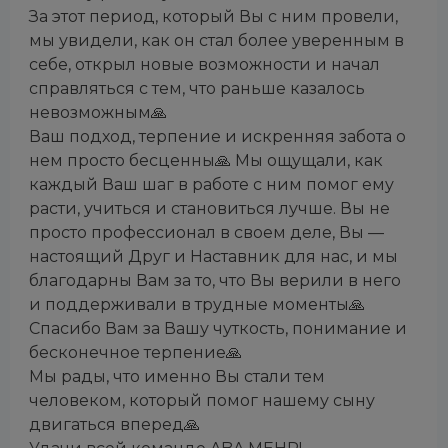
За этот период, который Вы с ним провели,
мы увидели, как он стал более уверенным в
себе, открыл новые возможности и начал
справляться с тем, что раньше казалось
невозможным🙏
Ваш подход, терпение и искренняя забота о
нем просто бесценны🙏 Мы ощущали, как
каждый Ваш шаг в работе с ним помог ему
расти, учиться и становиться лучше. Вы не
просто профессионал в своем деле, Вы —
настоящий Друг и Наставник для нас, и мы
благодарны Вам за то, что Вы верили в него
и поддерживали в трудные моменты🙏
Спасибо Вам за Вашу чуткость, понимание и
бесконечное терпение🙏
Мы рады, что именно Вы стали тем
человеком, который помог нашему сыну
двигаться вперед🙏