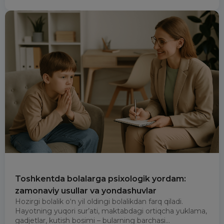
Toshkentda bolalarga psixologik yordam:
zamonaviy usullar va yondashuvlar
Hozirgi bolalik o‘n yil oldingi bolalikdan farq qiladi.
Hayotning yuqori sur’ati, maktabdagi ortiqcha yuklama,
gadjetlar, kutish bosimi – bularning barchasi...