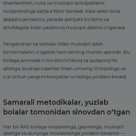
shakllantirish, nutq va muloqot qobiliyatlarini
rivojlantirishga katta e’tibor beriladi. Asta-sekin bola
diqqatni jamlashni, yanada qat’iyatli bo‘lishni va
atrofdagilar bilan yaxshiroq muloqot qilishni o‘rganadi.
Tengdoshlar va kattalar bilan muloqot qilish
ko‘nikmalarini o‘rgatish ham ishning muhim qismidir. Bu
bolaga jamoada o‘zini ishonchliroq va qulayroq his
qilishga, boshqa odamlar bilan umumiy til topishga va
o‘zi uchun yangi imkoniyatlar ochishga yordam beradi.
Samarali metodikalar, yuzlab
bolalar tomonidan sinovdan o‘tgan
Har bir RAS bolaga rivojlanishga, gapirishga, muloqot
qilishga va dunyoga moslashishga yordam beramiz —