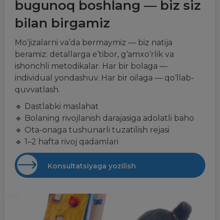
bugunoq boshlang — biz siz
bilan birgamiz
Mo‘jizalarni va’da bermaymiz — biz natija
beramiz: detallarga e’tibor, g‘amxo‘rlik va
ishonchli metodikalar. Har bir bolaga —
individual yondashuv. Har bir oilaga — qo‘llab-
quvvatlash.
🔹 Dastlabki maslahat
🔹 Bolaning rivojlanish darajasiga adolatli baho
🔹 Ota-onaga tushunarli tuzatilish rejasi
🔹 1–2 hafta rivoj qadamlari
Konsultatsiyaga yozilish