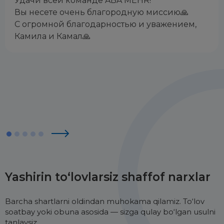
Удачи всей команде ABA MEHR!
Вы несете очень благородную миссию🙏
С огромной благодарностью и уважением,
Камила и Камал🙏
Yashirin to‘lovlarsiz shaffof narxlar
Barcha shartlarni oldindan muhokama qilamiz. To‘lov
soatbay yoki obuna asosida — sizga qulay bo‘lgan usulni
tanlaysiz.