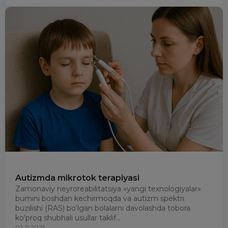
Autizmda mikrotok terapiyasi
Zamonaviy neyroreabilitatsiya «yangi texnologiyalar»
bumini boshdan kechirmoqda va autizm spektri
buzilishi (RAS) bo‘lgan bolalarni davolashda tobora
ko‘proq shubhali usullar taklif...
03.11.2025