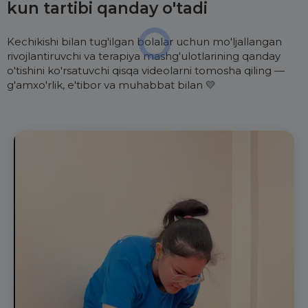
kun tartibi qanday o'tadi
Kechikishi bilan tug'ilgan bolalar uchun mo'ljallangan
rivojlantiruvchi va terapiya mashg'ulotlarining qanday
o'tishini ko'rsatuvchi qisqa videolarni tomosha qiling —
g'amxo'rlik, e'tibor va muhabbat bilan 💛