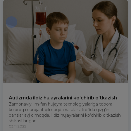
Autizmda ildiz hujayralarini ko‘chirib o‘tkazish
Zamonaviy ilm-fan hujayra texnologiyalariga tobora
ko‘proq murojaat qilmoqda va ular atrofida qizg‘in
bahslar avj olmoqda. Ildiz hujayralarini ko‘chirib o‘tkazish
shikastlangan...
03.11.2025