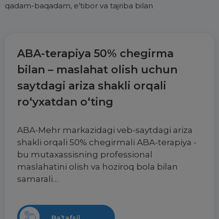
qadam-baqadam, e’tibor va tajriba bilan
ABA-terapiya 50% chegirma
bilan – maslahat olish uchun
saytdagi ariza shakli orqali
ro‘yxatdan o‘ting
ABA-Mehr markazidagi veb-saytdagi ariza
shakli orqali 50% chegirmali ABA-terapiya -
bu mutaxassisning professional
maslahatini olish va hoziroq bola bilan
samarali…
Ba’tafsil