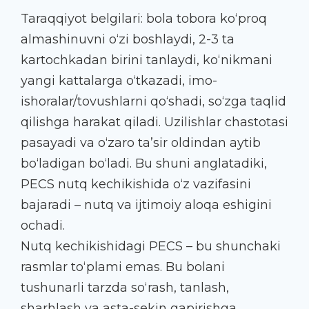
Taraqqiyot belgilari: bola tobora ko‘proq
almashinuvni o‘zi boshlaydi, 2-3 ta
kartochkadan birini tanlaydi, ko‘nikmani
yangi kattalarga o‘tkazadi, imo-
ishoralar/tovushlarni qo‘shadi, so‘zga taqlid
qilishga harakat qiladi. Uzilishlar chastotasi
pasayadi va o‘zaro ta’sir oldindan aytib
bo‘ladigan bo‘ladi. Bu shuni anglatadiki,
PECS nutq kechikishida o‘z vazifasini
bajaradi – nutq va ijtimoiy aloqa eshigini
ochadi.
Nutq kechikishidagi PECS – bu shunchaki
rasmlar to‘plami emas. Bu bolani
tushunarli tarzda so‘rash, tanlash,
sharhlash va asta-sekin gapirishga