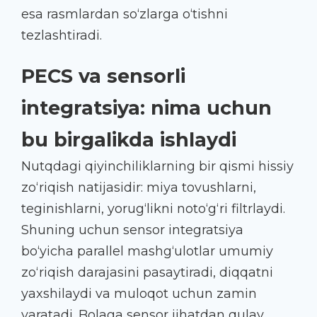
esa rasmlardan so‘zlarga o‘tishni
tezlashtiradi.
PECS va sensorli
integratsiya: nima uchun
bu birgalikda ishlaydi
Nutqdagi qiyinchiliklarning bir qismi hissiy
zo‘riqish natijasidir: miya tovushlarni,
teginishlarni, yorug‘likni noto‘g‘ri filtrlaydi.
Shuning uchun sensor integratsiya
bo‘yicha parallel mashg‘ulotlar umumiy
zo‘riqish darajasini pasaytiradi, diqqatni
yaxshilaydi va muloqot uchun zamin
yaratadi. Bolaga sensor jihatdan qulay