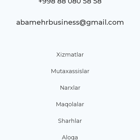
+998 88 080 58 58
abamehrbusiness@gmail.com
Xizmatlar
Mutaxassislar
Narxlar
Maqolalar
Sharhlar
Aloqa