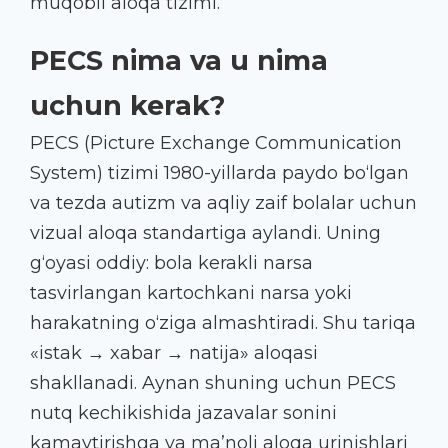
muqobil aloqa tizimi.
PECS nima va u nima
uchun kerak?
PECS (Picture Exchange Communication
System) tizimi 1980-yillarda paydo bo‘lgan
va tezda autizm va aqliy zaif bolalar uchun
vizual aloqa standartiga aylandi. Uning
g‘oyasi oddiy: bola kerakli narsa
tasvirlangan kartochkani narsa yoki
harakatning o‘ziga almashtiradi. Shu tariqa
«istak → xabar → natija» aloqasi
shakllanadi. Aynan shuning uchun PECS
nutq kechikishida jazavalar sonini
kamaytirishga va ma’noli aloqa urinishlari