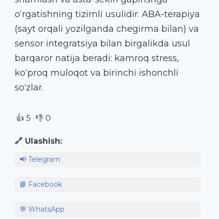
o‘rgatishning tizimli usulidir. ABA-terapiya
(sayt orqali yozilganda chegirma bilan) va
sensor integratsiya bilan birgalikda usul
barqaror natija beradi: kamroq stress,
ko‘proq muloqot va birinchi ishonchli
so‘zlar.
👍
👎
5
0
🔗 Ulashish:
📢 Telegram
📘 Facebook
💬 WhatsApp