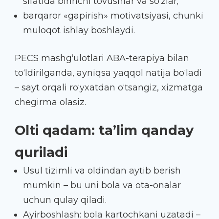
sifatida birinchi tovushlar va so‘zlar;
barqaror «gapirish» motivatsiyasi, chunki
muloqot ishlay boshlaydi.
PECS mashg‘ulotlari ABA-terapiya bilan
to‘ldirilganda, ayniqsa yaqqol natija bo‘ladi
– sayt orqali ro‘yxatdan o‘tsangiz, xizmatga
chegirma olasiz.
Olti qadam: ta’lim qanday
quriladi
Usul tizimli va oldindan aytib berish
mumkin – bu uni bola va ota-onalar
uchun qulay qiladi.
Ayirboshlash: bola kartochkani uzatadi –