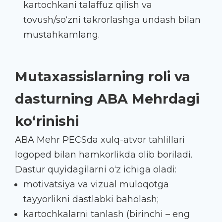
kartochkani talaffuz qilish va
tovush/so‘zni takrorlashga undash bilan
mustahkamlang.
Mutaxassislarning roli va
dasturning ABA Mehrdagi
ko‘rinishi
ABA Mehr PECSda xulq-atvor tahlillari
logoped bilan hamkorlikda olib boriladi.
Dastur quyidagilarni o‘z ichiga oladi:
motivatsiya va vizual muloqotga
tayyorlikni dastlabki baholash;
kartochkalarni tanlash (birinchi – eng