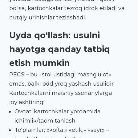
bo‘lsa, kartochkalar tezroq idrok etiladi va
nutqiy urinishlar tezlashadi.
Uyda qo‘llash: usulni
hayotga qanday tatbiq
etish mumkin
PECS – bu «stol ustidagi mashg‘ulot»
emas, balki oddiyroq yashash usulidir.
Kartochkalarni maishiy ssenariylarga
joylashtiring:
Ovqat: kartochkalar yordamida
ichimlik/taom tanlash.
To‘plamlar: «kofta,» «etik,» «sayr» –