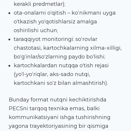
kerakli predmetlar);
ota-onalarni o‘qitish – ko‘nikmani uyga
o‘tkazish yo‘qotishlarsiz amalga
oshirilishi uchun;
taraqqiyot monitoringi: so‘rovlar
chastotasi, kartochkalarning xilma-xilligi,
bo‘g‘inlar/so‘zlarning paydo bo‘lishi;
kartochkalardan nutqqa o‘tish rejasi
(yo‘l-yo‘riqlar, aks-sado nutqi,
kartochkani so‘z bilan almashtirish).
Bunday format nutqni kechiktirishda
PECSni tarqoq texnika emas, balki
kommunikatsiyani ishga tushirishning
yagona trayektoriyasining bir qismiga