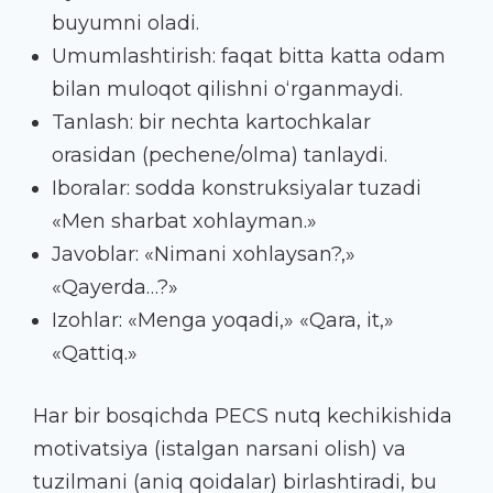
buyumni oladi.
Umumlashtirish: faqat bitta katta odam
bilan muloqot qilishni o‘rganmaydi.
Tanlash: bir nechta kartochkalar
orasidan (pechene/olma) tanlaydi.
Iboralar: sodda konstruksiyalar tuzadi
«Men sharbat xohlayman.»
Javoblar: «Nimani xohlaysan?,»
«Qayerda…?»
Izohlar: «Menga yoqadi,» «Qara, it,»
«Qattiq.»
Har bir bosqichda PECS nutq kechikishida
motivatsiya (istalgan narsani olish) va
tuzilmani (aniq qoidalar) birlashtiradi, bu