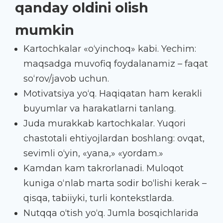
qanday oldini olish
mumkin
Kartochkalar «o‘yinchoq» kabi. Yechim:
maqsadga muvofiq foydalanamiz – faqat
so‘rov/javob uchun.
Motivatsiya yo‘q. Haqiqatan ham kerakli
buyumlar va harakatlarni tanlang.
Juda murakkab kartochkalar. Yuqori
chastotali ehtiyojlardan boshlang: ovqat,
sevimli o‘yin, «yana,» «yordam.»
Kamdan kam takrorlanadi. Muloqot
kuniga o‘nlab marta sodir bo‘lishi kerak –
qisqa, tabiiyki, turli kontekstlarda.
Nutqqa o‘tish yo‘q. Jumla bosqichlarida