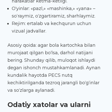
harakatlar ketma-ketligi.
O‘yinlar: «pazl,» «mashinka,» «yana» –
so‘raymiz, o‘zgartiramiz, sharhlaymiz.
Rejim: ertalab va kechqurun uchun
vizual jadvallar.
Asosiy qoida: agar bola kartochka bilan
murojaat qilgan bo‘lsa, darhol natijani
bering. Shunday qilib, muloqot ishlaydi
degan ishonch mustahkamlanadi. Aynan
kundalik hayotda PECS nutq
kechiktirilganda tezroq jarangli bo‘g‘inlar
va so‘zlarga aylanadi.
Odatiy xatolar va ularni