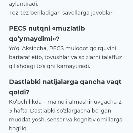
aylantiradi.
Tez-tez beriladigan savollarga javoblar
PECS nutqni «muzlatib
qo‘ymaydimi»?
Yo‘q. Aksincha, PECS muloqot qo‘rquvini
bartaraf etib, tovushlar va so‘zlarni talaffuz
qilishdagi to‘siqni kamaytiradi.
Dastlabki natijalarga qancha vaqt
qoldi?
Ko‘pchilikda – ma’noli almashinuvgacha 2-
3 hafta. Dastlabki so‘zlargacha bo‘lgan
muddat yosh, sensor va kognitiv omillarga
bog‘liq.