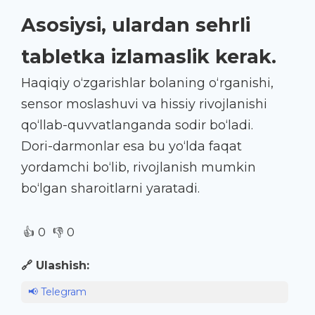
Asosiysi, ulardan sehrli
tabletka izlamaslik kerak.
Haqiqiy o‘zgarishlar bolaning o‘rganishi,
sensor moslashuvi va hissiy rivojlanishi
qo‘llab-quvvatlanganda sodir bo‘ladi.
Dori-darmonlar esa bu yo‘lda faqat
yordamchi bo‘lib, rivojlanish mumkin
bo‘lgan sharoitlarni yaratadi.
👍
👎
0
0
🔗 Ulashish:
📢 Telegram