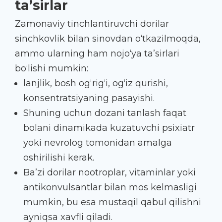
ta’sirlar
Zamonaviy tinchlantiruvchi dorilar
sinchkovlik bilan sinovdan o‘tkazilmoqda,
ammo ularning ham nojo‘ya ta’sirlari
bo‘lishi mumkin:
lanjlik, bosh og‘rig‘i, og‘iz qurishi,
konsentratsiyaning pasayishi.
Shuning uchun dozani tanlash faqat
bolani dinamikada kuzatuvchi psixiatr
yoki nevrolog tomonidan amalga
oshirilishi kerak.
Ba’zi dorilar nootroplar, vitaminlar yoki
antikonvulsantlar bilan mos kelmasligi
mumkin, bu esa mustaqil qabul qilishni
ayniqsa xavfli qiladi.