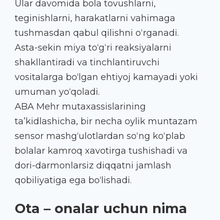
Ular davomida bola tovushlarni,
teginishlarni, harakatlarni vahimaga
tushmasdan qabul qilishni o‘rganadi.
Asta-sekin miya to‘g‘ri reaksiyalarni
shakllantiradi va tinchlantiruvchi
vositalarga bo‘lgan ehtiyoj kamayadi yoki
umuman yo‘qoladi.
ABA Mehr mutaxassislarining
ta’kidlashicha, bir necha oylik muntazam
sensor mashg‘ulotlardan so‘ng ko‘plab
bolalar kamroq xavotirga tushishadi va
dori-darmonlarsiz diqqatni jamlash
qobiliyatiga ega bo‘lishadi.
Ota – onalar uchun nima