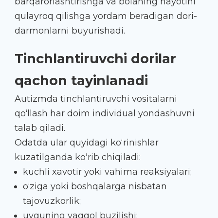
barqarorlashtirishga va bolaning hayotini
qulayroq qilishga yordam beradigan dori-
darmonlarni buyurishadi.
Tinchlantiruvchi dorilar
qachon tayinlanadi
Autizmda tinchlantiruvchi vositalarni
qo‘llash har doim individual yondashuvni
talab qiladi.
Odatda ular quyidagi ko‘rinishlar
kuzatilganda ko‘rib chiqiladi:
kuchli xavotir yoki vahima reaksiyalari;
o‘ziga yoki boshqalarga nisbatan
tajovuzkorlik;
uyquning yaqqol buzilishi;