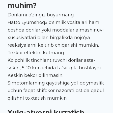
muhim?
Dorilarni o‘zingiz buyurmang.
Hatto «yumshoq» o‘simlik vositalari ham
boshqa dorilar yoki moddalar almashinuvi
xususiyatlari bilan birgalikda nojo‘ya
reaksiyalarni keltirib chiqarishi mumkin.
Tezkor effektni kutmang.
Ko‘pchilik tinchlantiruvchi dorilar asta-
sekin, 5-10 kun ichida ta’sir qila boshlaydi.
Keskin bekor qilinmasin.
Simptomlarning qaytishiga yo‘l qo‘ymaslik
uchun faqat shifokor nazorati ostida qabul
qilishni to‘xtatish mumkin.
Xulq-atvorni kuzatish.