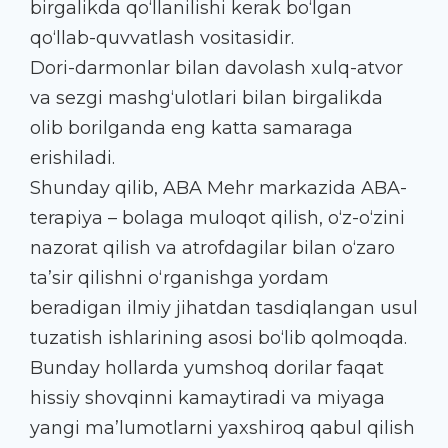
birgalikda qo‘llanilishi kerak bo‘lgan
qo‘llab-quvvatlash vositasidir.
Dori-darmonlar bilan davolash xulq-atvor
va sezgi mashg‘ulotlari bilan birgalikda
olib borilganda eng katta samaraga
erishiladi.
Shunday qilib, ABA Mehr markazida ABA-
terapiya – bolaga muloqot qilish, o‘z-o‘zini
nazorat qilish va atrofdagilar bilan o‘zaro
ta’sir qilishni o‘rganishga yordam
beradigan ilmiy jihatdan tasdiqlangan usul
tuzatish ishlarining asosi bo‘lib qolmoqda.
Bunday hollarda yumshoq dorilar faqat
hissiy shovqinni kamaytiradi va miyaga
yangi ma’lumotlarni yaxshiroq qabul qilish