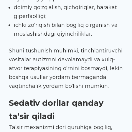
doimiy qo‘zg‘alish, qichqiriqlar, harakat
giperfaolligi;
ichki zo‘riqish bilan bog‘liq o‘rganish va
moslashishdagi qiyinchiliklar.
Shuni tushunish muhimki, tinchlantiruvchi
vositalar autizmni davolamaydi va xulq-
atvor terapiyasining o‘rnini bosmaydi, lekin
boshqa usullar yordam bermaganda
vaqtinchalik yordam bo‘lishi mumkin.
Sedativ dorilar qanday
ta’sir qiladi
Ta’sir mexanizmi dori guruhiga bog‘liq,