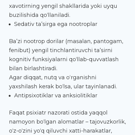
xavotirning yengil shakllarida yoki uyqu
buzilishida qo‘llaniladi.
Sedativ ta’sirga ega nootroplar
Ba’zi nootrop dorilar (masalan, pantogam,
fenibut) yengil tinchlantiruvchi ta’sirni
kognitiv funksiyalarni qo‘llab-quvvatlash
bilan birlashtiradi.
Agar diqqat, nutq va o‘rganishni
yaxshilash kerak bo‘lsa, ular tayinlanadi.
Antipsixotiklar va anksiolitiklar
Faqat psixiatr nazorati ostida yaqqol
namoyon bo‘lgan alomatlar – tajovuzkorlik,
o‘z-o‘zini yo‘q qiluvchi xatti-harakatlar,