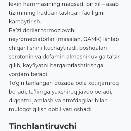
lekin hammasining maqsadi bir xil – asab
tizimining haddan tashqari faolligini
kamaytirish.
Ba’zi dorilar tormozlovchi
neyromediatorlar (masalan, GAMK) ishlab
chiqarilishini kuchaytiradi, boshqalari
serotonin va dofamin almashinuviga ta’sir
qilib, kayfiyatni barqarorlashtirishga
yordam beradi.
To‘g‘ri tanlangan dozada bola xotirjamroq
bo‘ladi, ta’limga yaxshiroq javob beradi,
diqqatni jamlash va atrofdagilar bilan
muloqot qilish qobiliyati oshadi.
Tinchlantiruvchi