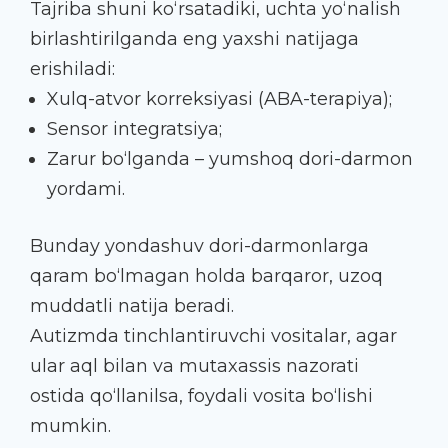
Tajriba shuni ko‘rsatadiki, uchta yo‘nalish
birlashtirilganda eng yaxshi natijaga
erishiladi:
Xulq-atvor korreksiyasi (ABA-terapiya);
Sensor integratsiya;
Zarur bo‘lganda – yumshoq dori-darmon
yordami.
Bunday yondashuv dori-darmonlarga
qaram bo‘lmagan holda barqaror, uzoq
muddatli natija beradi.
Autizmda tinchlantiruvchi vositalar, agar
ular aql bilan va mutaxassis nazorati
ostida qo‘llanilsa, foydali vosita bo‘lishi
mumkin.