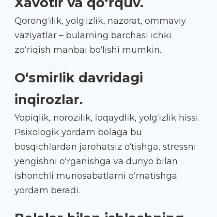
Xavotir va qo‘rquv.
Qorong‘ilik, yolg‘izlik, nazorat, ommaviy
vaziyatlar – bularning barchasi ichki
zo‘riqish manbai bo‘lishi mumkin.
O‘smirlik davridagi
inqirozlar.
Yopiqlik, norozilik, loqaydlik, yolg‘izlik hissi.
Psixologik yordam bolaga bu
bosqichlardan jarohatsiz o‘tishga, stressni
yengishni o‘rganishga va dunyo bilan
ishonchli munosabatlarni o‘rnatishga
yordam beradi.