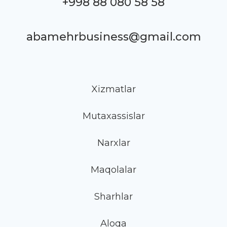
+998 88 080 58 58
abamehrbusiness@gmail.com
Xizmatlar
Mutaxassislar
Narxlar
Maqolalar
Sharhlar
Aloqa