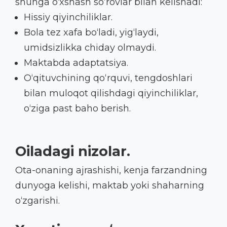
shunga o‘xshash so‘rovlar bilan kelishadi:
Hissiy qiyinchiliklar.
Bola tez xafa bo‘ladi, yig‘laydi,
umidsizlikka chiday olmaydi.
Maktabda adaptatsiya.
O‘qituvchining qo‘rquvi, tengdoshlari
bilan muloqot qilishdagi qiyinchiliklar,
o‘ziga past baho berish.
Oiladagi nizolar.
Ota-onaning ajrashishi, kenja farzandning
dunyoga kelishi, maktab yoki shaharning
o‘zgarishi.