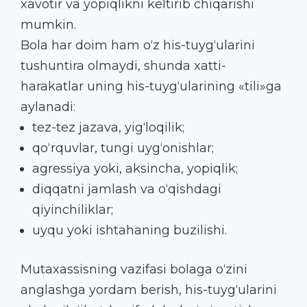
xavotir va yopiqlikni keltirib chiqarishi
mumkin.
Bola har doim ham o‘z his-tuyg‘ularini
tushuntira olmaydi, shunda xatti-
harakatlar uning his-tuyg‘ularining «tili»ga
aylanadi:
tez-tez jazava, yig‘loqilik;
qo‘rquvlar, tungi uyg‘onishlar;
agressiya yoki, aksincha, yopiqlik;
diqqatni jamlash va o‘qishdagi
qiyinchiliklar;
uyqu yoki ishtahaning buzilishi.
Mutaxassisning vazifasi bolaga o‘zini
anglashga yordam berish, his-tuyg‘ularini