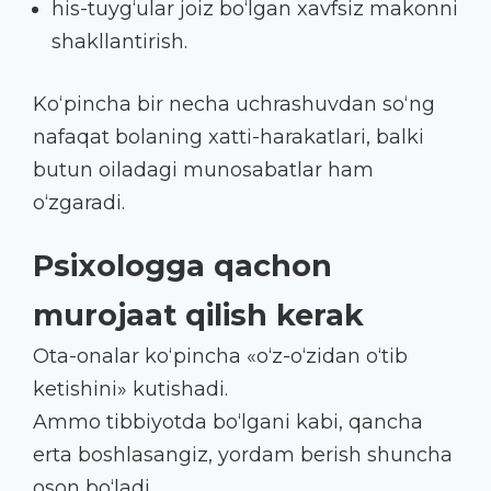
his-tuyg‘ular joiz bo‘lgan xavfsiz makonni
shakllantirish.
Ko‘pincha bir necha uchrashuvdan so‘ng
nafaqat bolaning xatti-harakatlari, balki
butun oiladagi munosabatlar ham
o‘zgaradi.
Psixologga qachon
murojaat qilish kerak
Ota-onalar ko‘pincha «o‘z-o‘zidan o‘tib
ketishini» kutishadi.
Ammo tibbiyotda bo‘lgani kabi, qancha
erta boshlasangiz, yordam berish shuncha
oson bo‘ladi.