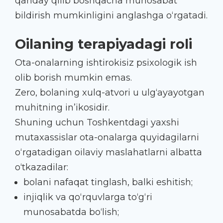
qanday qilib boshqacha munosabat
bildirish mumkinligini anglashga o‘rgatadi.
Oilaning terapiyadagi roli
Ota-onalarning ishtirokisiz psixologik ish
olib borish mumkin emas.
Zero, bolaning xulq-atvori u ulg‘ayayotgan
muhitning in’ikosidir.
Shuning uchun Toshkentdagi yaxshi
mutaxassislar ota-onalarga quyidagilarni
o‘rgatadigan oilaviy maslahatlarni albatta
o‘tkazadilar:
bolani nafaqat tinglash, balki eshitish;
injiqlik va qo‘rquvlarga to‘g‘ri
munosabatda bo‘lish;