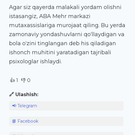
Agar siz qayerda malakali yordam olishni
istasangiz, ABA Mehr markazi
mutaxassislariga murojaat qiling. Bu yerda
zamonaviy yondashuvlarni qo‘llaydigan va
bola o‘zini tinglangan deb his qiladigan
ishonch muhitini yaratadigan tajribali
psixologlar ishlaydi.
👍
👎
1
0
🔗 Ulashish:
📢 Telegram
📘 Facebook