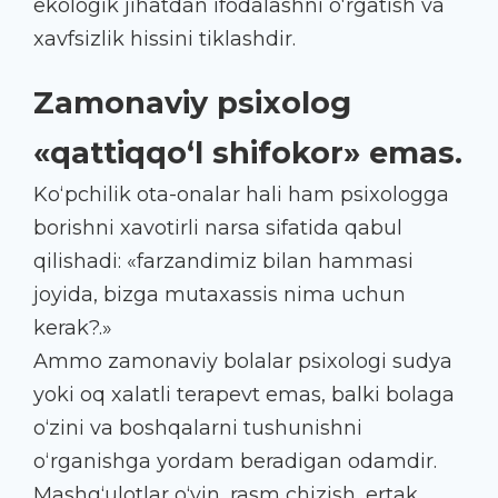
ekologik jihatdan ifodalashni o‘rgatish va
xavfsizlik hissini tiklashdir.
Zamonaviy psixolog
«qattiqqo‘l shifokor» emas.
Ko‘pchilik ota-onalar hali ham psixologga
borishni xavotirli narsa sifatida qabul
qilishadi: «farzandimiz bilan hammasi
joyida, bizga mutaxassis nima uchun
kerak?.»
Ammo zamonaviy bolalar psixologi sudya
yoki oq xalatli terapevt emas, balki bolaga
o‘zini va boshqalarni tushunishni
o‘rganishga yordam beradigan odamdir.
Mashg‘ulotlar o‘yin, rasm chizish, ertak