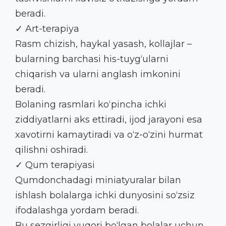
beradi.
✓ Art-terapiya
Rasm chizish, haykal yasash, kollajlar –
bularning barchasi his-tuyg‘ularni
chiqarish va ularni anglash imkonini
beradi.
Bolaning rasmlari ko‘pincha ichki
ziddiyatlarni aks ettiradi, ijod jarayoni esa
xavotirni kamaytiradi va o‘z-o‘zini hurmat
qilishni oshiradi.
✓ Qum terapiyasi
Qumdonchadagi miniatyuralar bilan
ishlash bolalarga ichki dunyosini so‘zsiz
ifodalashga yordam beradi.
Bu sezgirligi yuqori bo‘lgan bolalar uchun