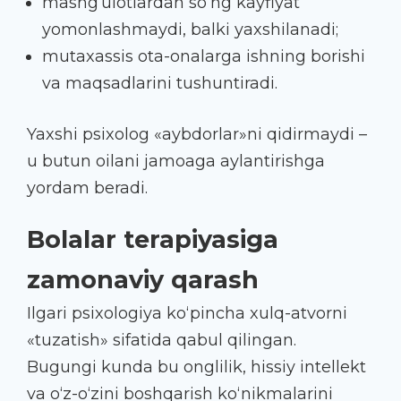
mashg‘ulotlardan so‘ng kayfiyat
yomonlashmaydi, balki yaxshilanadi;
mutaxassis ota-onalarga ishning borishi
va maqsadlarini tushuntiradi.
Yaxshi psixolog «aybdorlar»ni qidirmaydi –
u butun oilani jamoaga aylantirishga
yordam beradi.
Bolalar terapiyasiga
zamonaviy qarash
Ilgari psixologiya ko‘pincha xulq-atvorni
«tuzatish» sifatida qabul qilingan.
Bugungi kunda bu onglilik, hissiy intellekt
va o‘z-o‘zini boshqarish ko‘nikmalarini