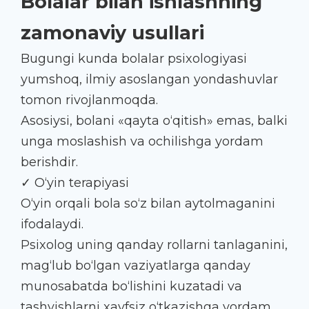
Bolalar bilan ishlashning
zamonaviy usullari
Bugungi kunda bolalar psixologiyasi
yumshoq, ilmiy asoslangan yondashuvlar
tomon rivojlanmoqda.
Asosiysi, bolani «qayta o‘qitish» emas, balki
unga moslashish va ochilishga yordam
berishdir.
✓ O‘yin terapiyasi
O‘yin orqali bola so‘z bilan aytolmaganini
ifodalaydi.
Psixolog uning qanday rollarni tanlaganini,
mag‘lub bo‘lgan vaziyatlarga qanday
munosabatda bo‘lishini kuzatadi va
tashvishlarni xavfsiz o‘tkazishga yordam