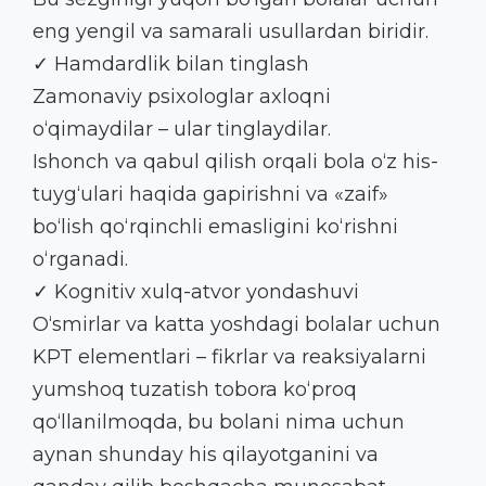
eng yengil va samarali usullardan biridir.
✓ Hamdardlik bilan tinglash
Zamonaviy psixologlar axloqni
o‘qimaydilar – ular tinglaydilar.
Ishonch va qabul qilish orqali bola o‘z his-
tuyg‘ulari haqida gapirishni va «zaif»
bo‘lish qo‘rqinchli emasligini ko‘rishni
o‘rganadi.
✓ Kognitiv xulq-atvor yondashuvi
O‘smirlar va katta yoshdagi bolalar uchun
KPT elementlari – fikrlar va reaksiyalarni
yumshoq tuzatish tobora ko‘proq
qo‘llanilmoqda, bu bolani nima uchun
aynan shunday his qilayotganini va