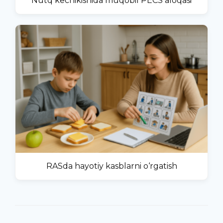
Nutq kechikishida muqobil PECS aloqasi
RASda hayotiy kasblarni o‘rgatish