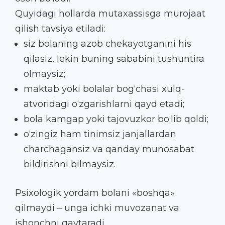
Quyidagi hollarda mutaxassisga murojaat
qilish tavsiya etiladi:
siz bolaning azob chekayotganini his
qilasiz, lekin buning sababini tushuntira
olmaysiz;
maktab yoki bolalar bog‘chasi xulq-
atvoridagi o‘zgarishlarni qayd etadi;
bola kamgap yoki tajovuzkor bo‘lib qoldi;
o‘zingiz ham tinimsiz janjallardan
charchagansiz va qanday munosabat
bildirishni bilmaysiz.
Psixologik yordam bolani «boshqa»
qilmaydi – unga ichki muvozanat va
ishonchni qaytaradi.