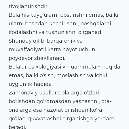
rivojlantirishdir.
Bola his-tuyg‘ularni bostirishni emas, balki
ularni boshdan kechirishni, boshqalarni
ifodalashni va tushunishni o‘rganadi.
Shunday qilib, barqarorlik va
muvaffaqiyatli katta hayot uchun
poydevor shakllanadi.
Bolalar psixologiyasi «muammolar» haqida
emas, balki o‘sish, moslashish va ichki
uyg‘unlik haqida.
Zamonaviy usullar bolalarga o‘zlari
bo‘lishdan qo‘rqmasdan yashashni, ota-
onalarga esa nazorat qilishdan ko‘ra
qo‘llab-quvvatlashni o‘rganishga yordam
beradi.