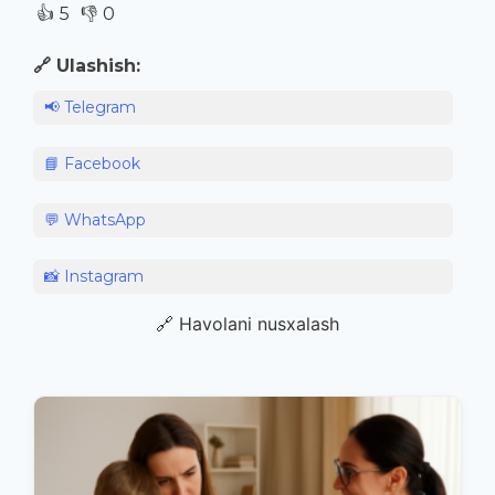
👍
👎
5
0
🔗 Ulashish:
📢 Telegram
📘 Facebook
💬 WhatsApp
📸 Instagram
🔗 Havolani nusxalash