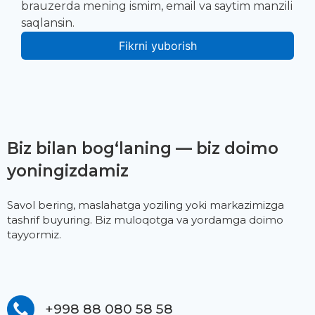
brauzerda mening ismim, email va saytim manzili
saqlansin.
Biz bilan bog‘laning — biz doimo
yoningizdamiz
Savol bering, maslahatga yoziling yoki markazimizga
tashrif buyuring. Biz muloqotga va yordamga doimo
tayyormiz.
+998 88 080 58 58