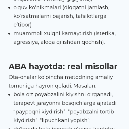
o‘quv ko‘nikmalari (diqqatni jamlash,
ko‘rsatmalarni bajarish, tafsilotlarga
e’tibor);
muammoli xulqni kamaytirish (isterika,
agressiya, aloqa qilishdan qochish).
ABA hayotda: real misollar
Ota-onalar ko‘pincha metodning amaliy
tomoniga hayron qoladi. Masalan:
bola o‘z poyabzalini kiyishni o‘rganadi,
terapevt jarayonni bosqichlarga ajratadi:
“paypoqni kiydirish”, “poyabzalni tortib
kiydirish”, “lipuchkani yopish”;
do‘konda bola baqirish o‘rniga konfetni