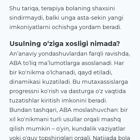
Shu tariqa, terapiya bolaning shaxsini
sindirmaydi, balki unga asta-sekin yangi
imkoniyatlarni ochishga yordam beradi.
Usulning o‘ziga xosligi nimada?
An’anaviy yondashuvlardan farqli ravishda,
ABA to‘liq ma’lumotlarga asoslanadi. Har
bir ko‘nikma o‘lchanadi, qayd etiladi,
dinamikasi kuzatiladi. Bu mutaxassislarga
progressni ko‘rish va dasturga o‘z vaqtida
tuzatishlar kiritish imkonini beradi.
Bundan tashqari, ABA moslashuvchan: bir
xil ko‘nikmani turli usullar orqali mashq
qilish mumkin – o‘yin, kundalik vaziyatlar
yoki o‘quv topshiriqlari orqali. Natijada bola