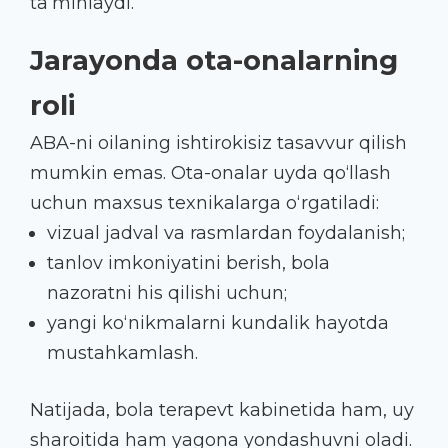
ta’minlaydi.
Jarayonda ota-onalarning
roli
ABA-ni oilaning ishtirokisiz tasavvur qilish
mumkin emas. Ota-onalar uyda qo‘llash
uchun maxsus texnikalarga o‘rgatiladi:
vizual jadval va rasmlardan foydalanish;
tanlov imkoniyatini berish, bola
nazoratni his qilishi uchun;
yangi ko‘nikmalarni kundalik hayotda
mustahkamlash.
Natijada, bola terapevt kabinetida ham, uy
sharoitida ham yagona yondashuvni oladi.