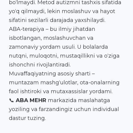
bo‘lmaydi. Metod autizmni tashxis sifatida
yo‘q qilmaydi, lekin moslashuv va hayot
sifatini sezilarli darajada yaxshilaydi.
ABA-terapiya – bu ilmiy jihatdan
isbotlangan, moslashuvchan va
zamonaviy yordam usuli. U bolalarda
nutqni, muloqotni, mustaqillikni va o‘ziga
ishonchni rivojlantiradi.
Muvaffaqiyatning asosiy sharti –
muntazam mashg‘ulotlar, ota-onalarning
faol ishtiroki va mutaxassislar yordami.
📞
ABA MEHR
markazida maslahatga
yoziling va farzandingiz uchun individual
dastur tuzing.