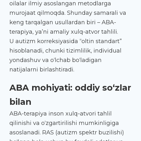
oilalar ilmiy asoslangan metodlarga
murojaat qilmoqda. Shunday samarali va
keng tarqalgan usullardan biri – ABA-
terapiya, ya’ni amaliy xulq-atvor tahlili.
U autizm korreksiyasida “oltin standart”
hisoblanadi, chunki tizimlilik, individual
yondashuv va o‘lchab bo‘ladigan
natijalarni birlashtiradi.
ABA mohiyati: oddiy so‘zlar
bilan
ABA-terapiya inson xulq-atvori tahlil
qilinishi va o‘zgartirilishi mumkinligiga
asoslanadi. RAS (autizm spektr buzilishi)