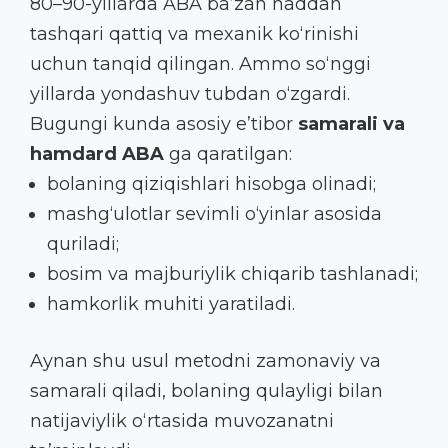
80–90-yillarda ABA ba’zan haddan
tashqari qattiq va mexanik ko‘rinishi
uchun tanqid qilingan. Ammo so‘nggi
yillarda yondashuv tubdan o‘zgardi.
Bugungi kunda asosiy e’tibor
samarali va
hamdard ABA
ga qaratilgan:
bolaning qiziqishlari hisobga olinadi;
mashg‘ulotlar sevimli o‘yinlar asosida
quriladi;
bosim va majburiylik chiqarib tashlanadi;
hamkorlik muhiti yaratiladi.
Aynan shu usul metodni zamonaviy va
samarali qiladi, bolaning qulayligi bilan
natijaviylik o‘rtasida muvozanatni