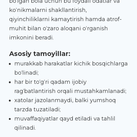
bo‘lgan bola uchun bu foydali odatlar va
ko‘nikmalarni shakllantirish,
qiyinchiliklarni kamaytirish hamda atrof-
muhit bilan o‘zaro aloqani o‘rganish
imkonini beradi.
Asosiy tamoyillar:
murakkab harakatlar kichik bosqichlarga
bo‘linadi;
har bir to‘g‘ri qadam ijobiy
rag‘batlantirish orqali mustahkamlanadi;
xatolar jazolanmaydi, balki yumshoq
tarzda tuzatiladi;
muvaffaqiyatlar qayd etiladi va tahlil
qilinadi.