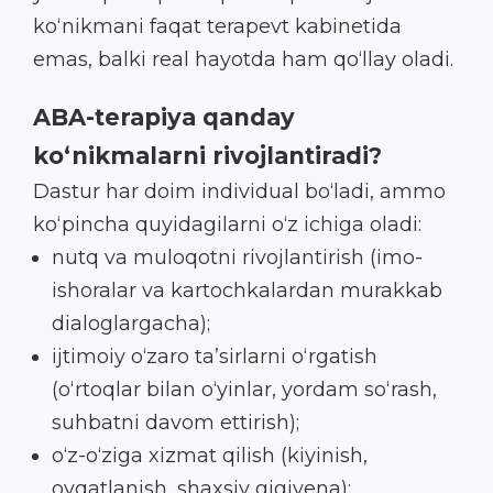
ko‘nikmani faqat terapevt kabinetida
emas, balki real hayotda ham qo‘llay oladi.
ABA-terapiya qanday
ko‘nikmalarni rivojlantiradi?
Dastur har doim individual bo‘ladi, ammo
ko‘pincha quyidagilarni o‘z ichiga oladi:
nutq va muloqotni rivojlantirish (imo-
ishoralar va kartochkalardan murakkab
dialoglargacha);
ijtimoiy o‘zaro ta’sirlarni o‘rgatish
(o‘rtoqlar bilan o‘yinlar, yordam so‘rash,
suhbatni davom ettirish);
o‘z-o‘ziga xizmat qilish (kiyinish,
ovqatlanish, shaxsiy gigiyena);