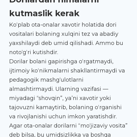
kutmaslik kerak
Ko‘plab ota-onalar xavotir holatida dori
vositalari bolaning xulqini tez va abadiy
yaxshilaydi deb umid qilishadi. Ammo bu
noto‘g‘ri kutishdir.
Dorilar bolani gapirishga o‘rgatmaydi,
ijtimoiy ko‘nikmalarni shakllantirmaydi va
pedagogik mashg‘ulotlarni
almashtirmaydi. Ularning vazifasi —
miyadagi “shovqin”, ya’ni xavotir yoki
tajovuzni kamaytirib, bolaning o‘rganishi
va rivojlanishi uchun imkon yaratishdir.
Agar ota-onalar dorilarni “mo‘jizaviy vosita”
deb bilsa, bu umidsizlikka va boshqa