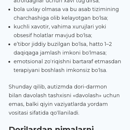
atrofdagilar uchun xavf tug‘dirsa;
bola uxlay olmasa va bu asab tizimining
charchashiga olib kelayotgan bo‘lsa;
kuchli xavotir, vahima xurujlari yoki
obsesif holatlar mavjud bo‘lsa;
e’tibor jiddiy buzilgan bo‘lsa, hatto 1–2
daqiqaga jamlash imkoni bo‘lmasa;
emotsional zo‘riqishni bartaraf etmasdan
terapiyani boshlash imkonsiz bo‘lsa.
Shunday qilib, autizmda dori-darmon
bilan davolash tashxisni «davolash» uchun
emas, balki qiyin vaziyatlarda yordam
vositasi sifatida qo‘llaniladi.
Dorilardan nimalarni