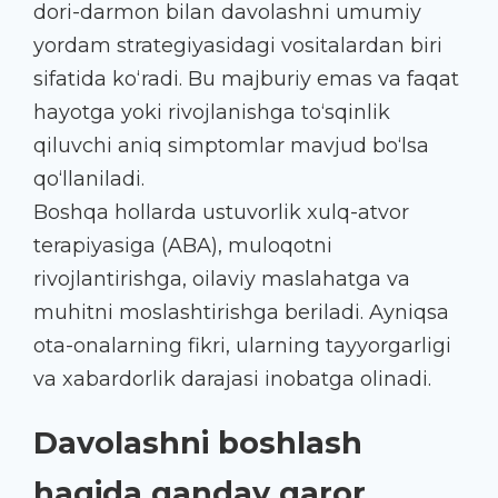
dori-darmon bilan davolashni umumiy
yordam strategiyasidagi vositalardan biri
sifatida ko‘radi. Bu majburiy emas va faqat
hayotga yoki rivojlanishga to‘sqinlik
qiluvchi aniq simptomlar mavjud bo‘lsa
qo‘llaniladi.
Boshqa hollarda ustuvorlik xulq-atvor
terapiyasiga (ABA), muloqotni
rivojlantirishga, oilaviy maslahatga va
muhitni moslashtirishga beriladi. Ayniqsa
ota-onalarning fikri, ularning tayyorgarligi
va xabardorlik darajasi inobatga olinadi.
Davolashni boshlash
haqida qanday qaror