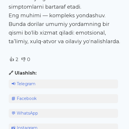
simptomlarni bartaraf etadi.
Eng muhimi — kompleks yondashuv.
Bunda dorilar umumiy yordamning bir
qismi bo‘lib xizmat qiladi: emotsional,
ta’limiy, xulq-atvor va oilaviy yo‘nalishlarda.
👍
👎
2
0
🔗 Ulashish:
📢 Telegram
📘 Facebook
💬 WhatsApp
📸 Instagram