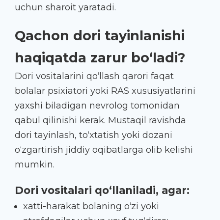
uchun sharoit yaratadi.
Qachon dori tayinlanishi
haqiqatda zarur bo‘ladi?
Dori vositalarini qo‘llash qarori faqat
bolalar psixiatori yoki RAS xususiyatlarini
yaxshi biladigan nevrolog tomonidan
qabul qilinishi kerak. Mustaqil ravishda
dori tayinlash, to‘xtatish yoki dozani
o‘zgartirish jiddiy oqibatlarga olib kelishi
mumkin.
Dori vositalari qo‘llaniladi, agar:
xatti-harakat bolaning o‘zi yoki