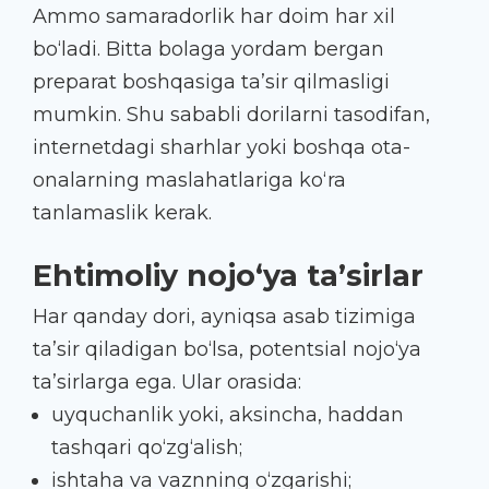
Ammo samaradorlik har doim har xil
bo‘ladi. Bitta bolaga yordam bergan
preparat boshqasiga ta’sir qilmasligi
mumkin. Shu sababli dorilarni tasodifan,
internetdagi sharhlar yoki boshqa ota-
onalarning maslahatlariga ko‘ra
tanlamaslik kerak.
Ehtimoliy nojo‘ya ta’sirlar
Har qanday dori, ayniqsa asab tizimiga
ta’sir qiladigan bo‘lsa, potentsial nojo‘ya
ta’sirlarga ega. Ular orasida:
uyquchanlik yoki, aksincha, haddan
tashqari qo‘zg‘alish;
ishtaha va vaznning o‘zgarishi;