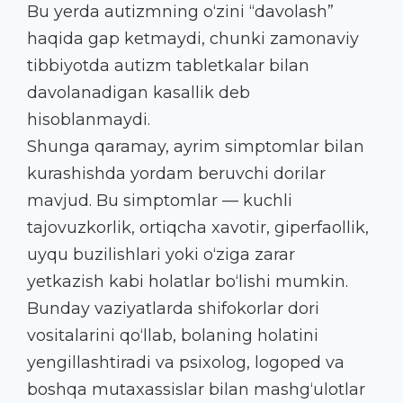
Bu yerda autizmning o‘zini “davolash”
haqida gap ketmaydi, chunki zamonaviy
tibbiyotda autizm tabletkalar bilan
davolanadigan kasallik deb
hisoblanmaydi.
Shunga qaramay, ayrim simptomlar bilan
kurashishda yordam beruvchi dorilar
mavjud. Bu simptomlar — kuchli
tajovuzkorlik, ortiqcha xavotir, giperfaollik,
uyqu buzilishlari yoki o‘ziga zarar
yetkazish kabi holatlar bo‘lishi mumkin.
Bunday vaziyatlarda shifokorlar dori
vositalarini qo‘llab, bolaning holatini
yengillashtiradi va psixolog, logoped va
boshqa mutaxassislar bilan mashg‘ulotlar