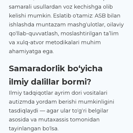
samarali usullardan voz kechishga olib
kelishi mumkin. Eslatib o‘tamiz: ASB bilan
ishlashda muntazam mashg‘ulotlar, oilaviy
qo‘llab-quvvatlash, moslashtirilgan ta’lim
va xulq-atvor metodikalari muhim
ahamiyatga ega.
Samaradorlik bo‘yicha
ilmiy dalillar bormi?
Ilmiy tadqiqotlar ayrim dori vositalari
autizmda yordam berishi mumkinligini
tasdiqlaydi — agar ular to‘g‘ri belgilar
asosida va mutaxassis tomonidan
tayinlangan bo‘lsa.