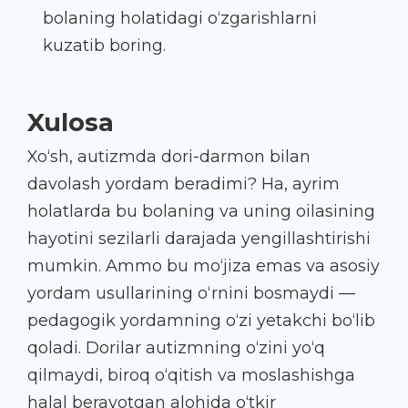
bolaning holatidagi o‘zgarishlarni
kuzatib boring.
Xulosa
Xo‘sh, autizmda dori-darmon bilan
davolash yordam beradimi? Ha, ayrim
holatlarda bu bolaning va uning oilasining
hayotini sezilarli darajada yengillashtirishi
mumkin. Ammo bu mo‘jiza emas va asosiy
yordam usullarining o‘rnini bosmaydi —
pedagogik yordamning o‘zi yetakchi bo‘lib
qoladi. Dorilar autizmning o‘zini yo‘q
qilmaydi, biroq o‘qitish va moslashishga
halal berayotgan alohida o‘tkir