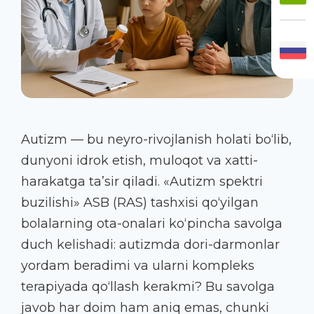
Autizm — bu neyro-rivojlanish holati bo‘lib,
dunyoni idrok etish, muloqot va xatti-
harakatga ta’sir qiladi. «Autizm spektri
buzilishi» ASB (RAS) tashxisi qo‘yilgan
bolalarning ota-onalari ko‘pincha savolga
duch kelishadi: autizmda dori-darmonlar
yordam beradimi va ularni kompleks
terapiyada qo‘llash kerakmi? Bu savolga
javob har doim ham aniq emas, chunki