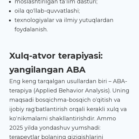
moslashtirilgan ta’lim dasturi;
oila qo‘llab-quvvatlashi;
texnologiyalar va ilmiy yutuqlardan
foydalanish.
Xulq-atvor terapiyasi:
yangilangan ABA
Eng keng tarqalgan usullardan biri – ABA-
terapiya (Applied Behavior Analysis). Uning
maqsadi bosqichma-bosqich o‘qitish va
ijobiy rag‘batlantirish orqali kerakli xulq va
ko‘nikmalarni shakllantirishdir. Ammo
2025 yilda yondashuv yumshadi:
terapevtlar bolaning qiziqishlarini