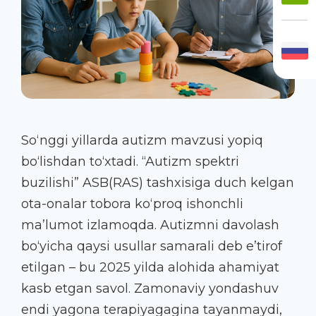
So‘nggi yillarda autizm mavzusi yopiq
bo‘lishdan to‘xtadi. “Autizm spektri
buzilishi” ASB
(RAS
) tashxisiga duch kelgan
ota-onalar tobora ko‘proq ishonchli
ma’lumot izlamoqda. Autizmni davolash
bo‘yicha qaysi usullar samarali deb e’tirof
etilgan – bu 2025 yilda alohida ahamiyat
kasb etgan savol. Zamonaviy yondashuv
endi yagona terapiyagagina tayanmaydi,