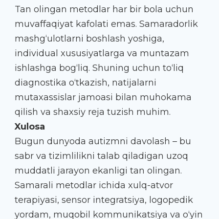
Tan olingan metodlar har bir bola uchun
muvaffaqiyat kafolati emas. Samaradorlik
mashg‘ulotlarni boshlash yoshiga,
individual xususiyatlarga va muntazam
ishlashga bog‘liq. Shuning uchun to‘liq
diagnostika o‘tkazish, natijalarni
mutaxassislar jamoasi bilan muhokama
qilish va shaxsiy reja tuzish muhim.
Xulosa
Bugun dunyoda autizmni davolash – bu
sabr va tizimlilikni talab qiladigan uzoq
muddatli jarayon ekanligi tan olingan.
Samarali metodlar ichida xulq-atvor
terapiyasi, sensor integratsiya, logopedik
yordam, muqobil kommunikatsiya va o‘yin