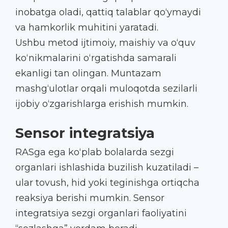
inobatga oladi, qattiq talablar qo‘ymaydi
va hamkorlik muhitini yaratadi.
Ushbu metod ijtimoiy, maishiy va o‘quv
ko‘nikmalarini o‘rgatishda samarali
ekanligi tan olingan. Muntazam
mashg‘ulotlar orqali muloqotda sezilarli
ijobiy o‘zgarishlarga erishish mumkin.
Sensor integratsiya
RAS
ga ega ko‘plab bolalarda sezgi
organlari ishlashida buzilish kuzatiladi –
ular tovush, hid yoki teginishga ortiqcha
reaksiya berishi mumkin. Sensor
integratsiya sezgi organlari faoliyatini