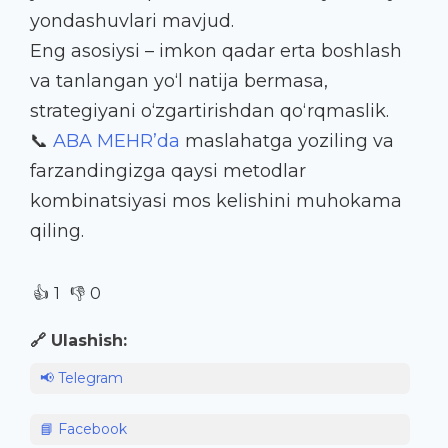
yondashuvlari mavjud.
Eng asosiysi – imkon qadar erta boshlash
va tanlangan yo‘l natija bermasa,
strategiyani o‘zgartirishdan qo‘rqmaslik.
📞
ABA MEHR’da
maslahatga yoziling va
farzandingizga qaysi metodlar
kombinatsiyasi mos kelishini muhokama
qiling.
👍
👎
1
0
🔗 Ulashish:
📢 Telegram
📘 Facebook