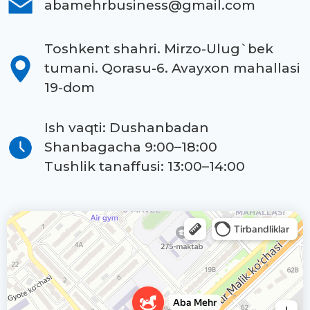
abamehrbusiness@gmail.com
Toshkent shahri. Mirzo-Ulug`bek
tumani. Qorasu-6. Avayxon mahallasi
19-dom
Ish vaqti: Dushanbadan
Shanbagacha 9:00–18:00
Tushlik tanaffusi: 13:00–14:00