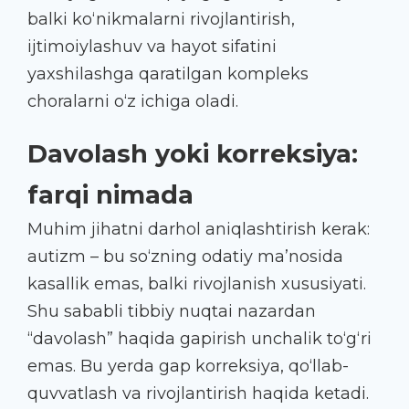
balki ko‘nikmalarni rivojlantirish,
ijtimoiylashuv va hayot sifatini
yaxshilashga qaratilgan kompleks
choralarni o‘z ichiga oladi.
Davolash yoki korreksiya:
farqi nimada
Muhim jihatni darhol aniqlashtirish kerak:
autizm – bu so‘zning odatiy ma’nosida
kasallik emas, balki rivojlanish xususiyati.
Shu sababli tibbiy nuqtai nazardan
“davolash” haqida gapirish unchalik to‘g‘ri
emas. Bu yerda gap korreksiya, qo‘llab-
quvvatlash va rivojlantirish haqida ketadi.