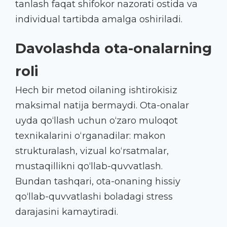
tanlash faqat shifokor nazorati ostida va
individual tartibda amalga oshiriladi.
Davolashda ota-onalarning
roli
Hech bir metod oilaning ishtirokisiz
maksimal natija bermaydi. Ota-onalar
uyda qo‘llash uchun o‘zaro muloqot
texnikalarini o‘rganadilar: makon
strukturalash, vizual ko‘rsatmalar,
mustaqillikni qo‘llab-quvvatlash.
Bundan tashqari, ota-onaning hissiy
qo‘llab-quvvatlashi boladagi stress
darajasini kamaytiradi.