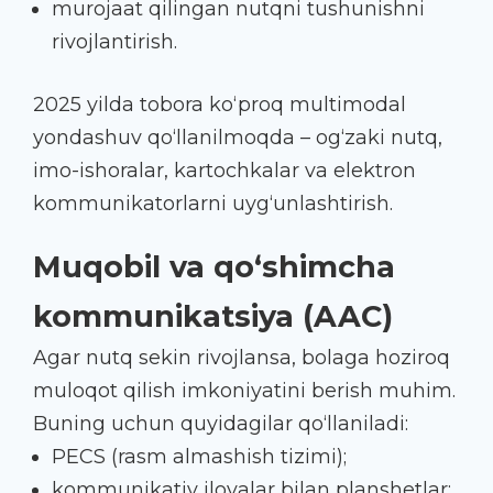
murojaat qilingan nutqni tushunishni
rivojlantirish.
2025 yilda tobora ko‘proq multimodal
yondashuv qo‘llanilmoqda – og‘zaki nutq,
imo-ishoralar, kartochkalar va elektron
kommunikatorlarni uyg‘unlashtirish.
Muqobil va qo‘shimcha
kommunikatsiya (AAC)
Agar nutq sekin rivojlansa, bolaga hoziroq
muloqot qilish imkoniyatini berish muhim.
Buning uchun quyidagilar qo‘llaniladi:
PECS (rasm almashish tizimi);
kommunikativ ilovalar bilan planshetlar;