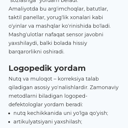
“sozlashga” yordam beradi.
Amaliyotda bu arg‘imchoqlar, batutlar,
taktil panellar, yorug‘lik xonalari kabi
o‘yinlar va mashqlar ko‘rinishida bo‘ladi.
Mashg‘ulotlar nafaqat sensor javobni
yaxshilaydi, balki bolada hissiy
barqarorlikni oshiradi.
Logopedik yordam
Nutq va muloqot – korreksiya talab
qiladigan asosiy yo‘nalishlardir. Zamonaviy
metodlarni biladigan logoped-
defektologlar yordam beradi:
nutq kechikkanida uni yo‘lga qo‘yish;
artikulyatsiyani yaxshilash;