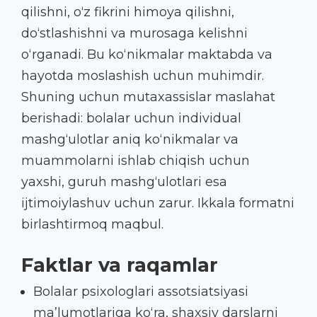
qilishni, o‘z fikrini himoya qilishni,
do‘stlashishni va murosaga kelishni
o‘rganadi. Bu ko‘nikmalar maktabda va
hayotda moslashish uchun muhimdir.
Shuning uchun mutaxassislar maslahat
berishadi: bolalar uchun individual
mashg‘ulotlar aniq ko‘nikmalar va
muammolarni ishlab chiqish uchun
yaxshi, guruh mashg‘ulotlari esa
ijtimoiylashuv uchun zarur. Ikkala formatni
birlashtirmoq maqbul.
Faktlar va raqamlar
Bolalar psixologlari assotsiatsiyasi
ma’lumotlariga ko‘ra, shaxsiy darslarni