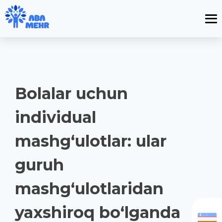
Bolalar uchun
individual
mashg‘ulotlar: ular
guruh
mashg‘ulotlaridan
yaxshiroq bo‘lganda