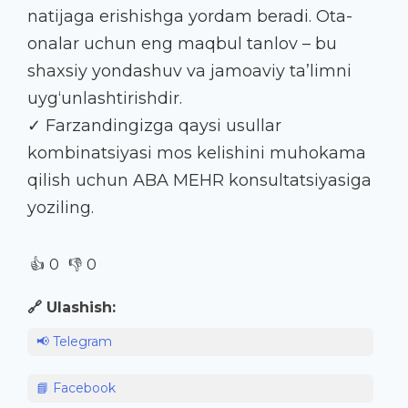
natijaga erishishga yordam beradi. Ota-
onalar uchun eng maqbul tanlov – bu
shaxsiy yondashuv va jamoaviy ta’limni
uyg‘unlashtirishdir.
✓ Farzandingizga qaysi usullar
kombinatsiyasi mos kelishini muhokama
qilish uchun ABA MEHR konsultatsiyasiga
yoziling.
👍
👎
0
0
🔗 Ulashish:
📢 Telegram
📘 Facebook