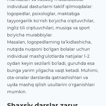
individual dasturlarni taklif qilmoqdalar:
logopedlar, psixologlar, maktabga
tayyorgarlik ko‘rish bo‘yicha o‘qituvchilar,
ingliz tili o‘qituvchilari, musiqa va sport
bo‘yicha murabbiylar.
Masalan, logopedlarning ta’kidlashicha,
nutqida nuqsoni bo‘lgan bolalar uchun
individual mashg‘ulotlarda natijalar 1-2
oydan keyin sezilarli bo‘ladi, guruhda esa
bunga yarim yilgacha vaqt ketadi. Muhimi,
ota-onalar darslarda qatnashishlari va
uyda mashq qilish usullarini o‘rganishlari
mumkin.
Shaxsiy darslar zarur