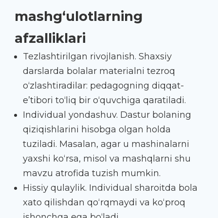
mashg‘ulotlarning
afzalliklari
Tezlashtirilgan rivojlanish. Shaxsiy
darslarda bolalar materialni tezroq
o‘zlashtiradilar: pedagogning diqqat-
e’tibori to‘liq bir o‘quvchiga qaratiladi.
Individual yondashuv. Dastur bolaning
qiziqishlarini hisobga olgan holda
tuziladi. Masalan, agar u mashinalarni
yaxshi ko‘rsa, misol va mashqlarni shu
mavzu atrofida tuzish mumkin.
Hissiy qulaylik. Individual sharoitda bola
xato qilishdan qo‘rqmaydi va ko‘proq
ishonchga ega bo‘ladi.