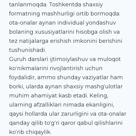
tanlanmoqda. Toshkentda shaxsiy
formatning mashhurligi ortib bormoqda:
ota-onalar aynan individual yondashuv
bolaning xususiyatlarini hisobga olish va
tez natijalarga erishish imkonini berishini
tushunishadi.
Guruh darslari ijtimoiylashuv va muloqot
ko‘nikmalarini rivojlantirish uchun
foydalidir, ammo shunday vaziyatlar ham
borki, ularda aynan shaxsiy mashg‘ulotlar
muhim ahamiyat kasb etadi. Keling,
ularning afzalliklari nimada ekanligini,
qaysi hollarda ular zarurligini va ota-onalar
qanday qilib to‘g‘ri qaror qabul qilishlarini
ko‘rib chiqaylik.