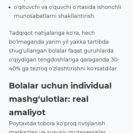
o‘qituvchi va o‘quvchi o‘rtasida ishonchli
munosabatlarni shakllantirish.
Tadqiqot natijalariga ko‘ra, hech
bo‘lmaganda yarim yil yakka tartibda
shug‘ullangan bolalar faqat guruhlarda
o‘qiydigan tengdoshlariga qaraganda 30-
40% ga tezroq o‘zlashtirishni ko‘rsatdilar.
Bolalar uchun individual
mashg‘ulotlar: real
amaliyot
Poytaxtda tobora ko‘proq rivojlanish
markazlari va xususiy mutaxassislar