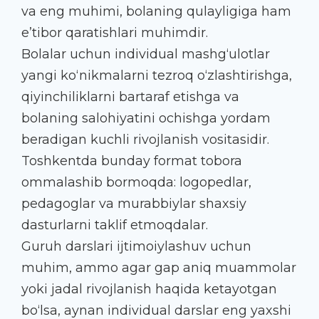
va eng muhimi, bolaning qulayligiga ham
e’tibor qaratishlari muhimdir.
Bolalar uchun individual mashg‘ulotlar
yangi ko‘nikmalarni tezroq o‘zlashtirishga,
qiyinchiliklarni bartaraf etishga va
bolaning salohiyatini ochishga yordam
beradigan kuchli rivojlanish vositasidir.
Toshkentda bunday format tobora
ommalashib bormoqda: logopedlar,
pedagoglar va murabbiylar shaxsiy
dasturlarni taklif etmoqdalar.
Guruh darslari ijtimoiylashuv uchun
muhim, ammo agar gap aniq muammolar
yoki jadal rivojlanish haqida ketayotgan
bo‘lsa, aynan individual darslar eng yaxshi