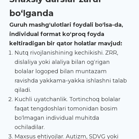
bo‘lganda
Guruh mashg‘ulotlari foydali bo‘lsa-da,
individual format ko‘proq foyda
keltiradigan bir qator holatlar mavjud:
Nutq rivojlanishining kechikishi. ZRR,
dislaliya yoki alaliya bilan og‘rigan
bolalar logoped bilan muntazam
ravishda yakkama-yakka ishlashni talab
qiladi.
Kuchli uyatchanlik. Tortinchoq bolalar
faqat tengdoshlari tomonidan bosim
bo‘lmagan individual muhitda
ochiladilar.
Maxsus ehtiyojlar. Autizm,
SDVG
yoki