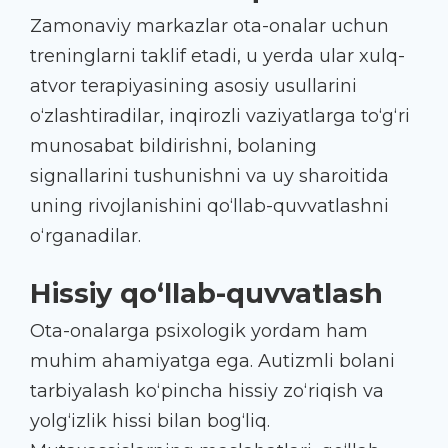
Zamonaviy markazlar ota-onalar uchun
treninglarni taklif etadi, u yerda ular xulq-
atvor terapiyasining asosiy usullarini
o‘zlashtiradilar, inqirozli vaziyatlarga to‘g‘ri
munosabat bildirishni, bolaning
signallarini tushunishni va uy sharoitida
uning rivojlanishini qo‘llab-quvvatlashni
o‘rganadilar.
Hissiy qo‘llab-quvvatlash
Ota-onalarga psixologik yordam ham
muhim ahamiyatga ega. Autizmli bolani
tarbiyalash ko‘pincha hissiy zo‘riqish va
yolg‘izlik hissi bilan bog‘liq.