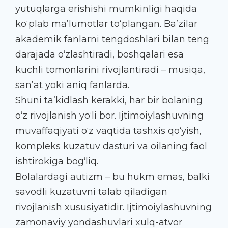
yutuqlarga erishishi mumkinligi haqida
ko‘plab ma’lumotlar to‘plangan. Ba’zilar
akademik fanlarni tengdoshlari bilan teng
darajada o‘zlashtiradi, boshqalari esa
kuchli tomonlarini rivojlantiradi – musiqa,
san’at yoki aniq fanlarda.
Shuni ta’kidlash kerakki, har bir bolaning
o‘z rivojlanish yo‘li bor. Ijtimoiylashuvning
muvaffaqiyati o‘z vaqtida tashxis qo‘yish,
kompleks kuzatuv dasturi va oilaning faol
ishtirokiga bog‘liq.
Bolalardagi autizm – bu hukm emas, balki
savodli kuzatuvni talab qiladigan
rivojlanish xususiyatidir. Ijtimoiylashuvning
zamonaviy yondashuvlari xulq-atvor