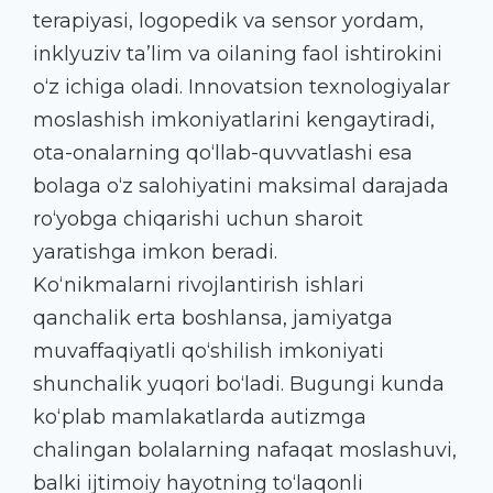
terapiyasi, logopedik va sensor yordam,
inklyuziv ta’lim va oilaning faol ishtirokini
o‘z ichiga oladi. Innovatsion texnologiyalar
moslashish imkoniyatlarini kengaytiradi,
ota-onalarning qo‘llab-quvvatlashi esa
bolaga o‘z salohiyatini maksimal darajada
ro‘yobga chiqarishi uchun sharoit
yaratishga imkon beradi.
Ko‘nikmalarni rivojlantirish ishlari
qanchalik erta boshlansa, jamiyatga
muvaffaqiyatli qo‘shilish imkoniyati
shunchalik yuqori bo‘ladi. Bugungi kunda
ko‘plab mamlakatlarda autizmga
chalingan bolalarning nafaqat moslashuvi,
balki ijtimoiy hayotning to‘laqonli