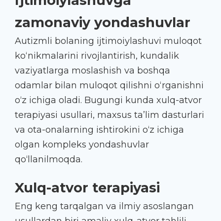
Ijtimoiylashuvga
zamonaviy yondashuvlar
Autizmli bolaning ijtimoiylashuvi muloqot
ko‘nikmalarini rivojlantirish, kundalik
vaziyatlarga moslashish va boshqa
odamlar bilan muloqot qilishni o‘rganishni
o‘z ichiga oladi. Bugungi kunda xulq-atvor
terapiyasi usullari, maxsus ta’lim dasturlari
va ota-onalarning ishtirokini o‘z ichiga
olgan kompleks yondashuvlar
qo‘llanilmoqda.
Xulq-atvor terapiyasi
Eng keng tarqalgan va ilmiy asoslangan
usullardan biri amaliy xulq-atvor tahlili