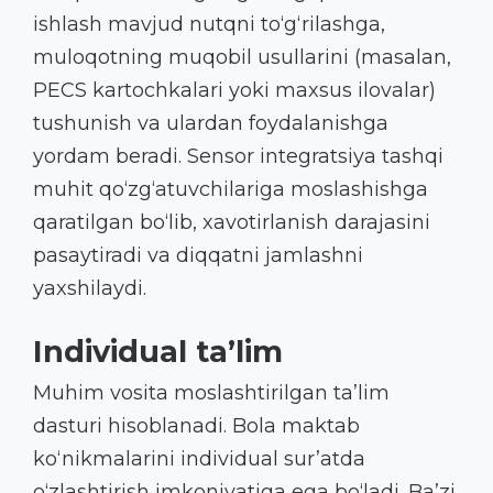
ishlash mavjud nutqni to‘g‘rilashga,
muloqotning muqobil usullarini (masalan,
PECS kartochkalari yoki maxsus ilovalar)
tushunish va ulardan foydalanishga
yordam beradi. Sensor integratsiya tashqi
muhit qo‘zg‘atuvchilariga moslashishga
qaratilgan bo‘lib, xavotirlanish darajasini
pasaytiradi va diqqatni jamlashni
yaxshilaydi.
Individual ta’lim
Muhim vosita moslashtirilgan ta’lim
dasturi hisoblanadi. Bola maktab
ko‘nikmalarini individual sur’atda
o‘zlashtirish imkoniyatiga ega bo‘ladi. Ba’zi