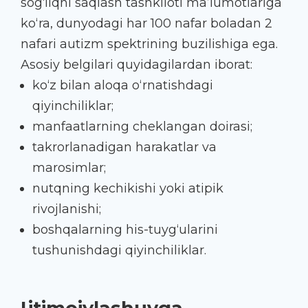
sog‘liqni saqlash tashkiloti ma’lumotlariga
ko‘ra, dunyodagi har 100 nafar boladan 2
nafari autizm spektrining buzilishiga ega.
Asosiy belgilari quyidagilardan iborat:
ko‘z bilan aloqa o‘rnatishdagi
qiyinchiliklar;
manfaatlarning cheklangan doirasi;
takrorlanadigan harakatlar va
marosimlar;
nutqning kechikishi yoki atipik
rivojlanishi;
boshqalarning his-tuyg‘ularini
tushunishdagi qiyinchiliklar.