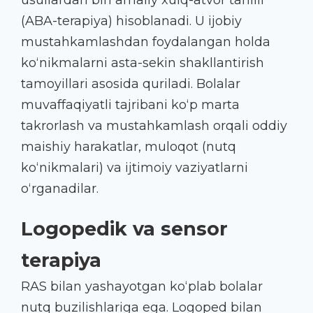
(ABA-terapiya) hisoblanadi. U ijobiy
mustahkamlashdan foydalangan holda
ko‘nikmalarni asta-sekin shakllantirish
tamoyillari asosida quriladi. Bolalar
muvaffaqiyatli tajribani ko‘p marta
takrorlash va mustahkamlash orqali oddiy
maishiy harakatlar, muloqot (nutq
ko‘nikmalari) va ijtimoiy vaziyatlarni
o‘rganadilar.
Logopedik va sensor
terapiya
RAS
bilan
yashayotgan
ko‘plab bolalar
nutq buzilishlariga ega. Logoped bilan