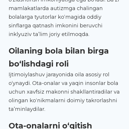
mamlakatlarda autizmga chalingan
bolalarga tyutorlar ko‘magida oddiy
sinflarga qatnash imkonini beruvchi
inklyuziv ta’lim joriy etilmoqda.
Oilaning bola bilan birga
bo‘lishdagi roli
Ijtimoiylashuv jarayonida oila asosiy rol
o‘ynaydi. Ota-onalar va yaqin insonlar bola
uchun xavfsiz makonni shakllantiradilar va
olingan ko‘nikmalarni doimiy takrorlashni
ta’minlaydilar.
Ota-onalarni o‘qitish