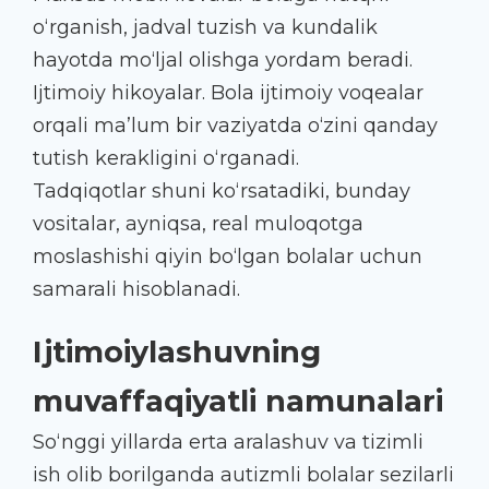
o‘rganish, jadval tuzish va kundalik
hayotda mo‘ljal olishga yordam beradi.
Ijtimoiy hikoyalar. Bola ijtimoiy voqealar
orqali ma’lum bir vaziyatda o‘zini qanday
tutish kerakligini o‘rganadi.
Tadqiqotlar shuni ko‘rsatadiki, bunday
vositalar, ayniqsa, real muloqotga
moslashishi qiyin bo‘lgan bolalar uchun
samarali hisoblanadi.
Ijtimoiylashuvning
muvaffaqiyatli namunalari
So‘nggi yillarda erta aralashuv va tizimli
ish olib borilganda autizmli bolalar sezilarli