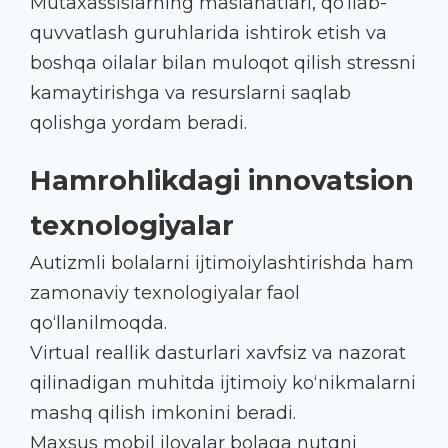
Mutaxassislarning maslahatlari, qo‘llab-
quvvatlash guruhlarida ishtirok etish va
boshqa oilalar bilan muloqot qilish stressni
kamaytirishga va resurslarni saqlab
qolishga yordam beradi.
Hamrohlikdagi innovatsion
texnologiyalar
Autizmli bolalarni ijtimoiylashtirishda ham
zamonaviy texnologiyalar faol
qo‘llanilmoqda.
Virtual reallik dasturlari xavfsiz va nazorat
qilinadigan muhitda ijtimoiy ko‘nikmalarni
mashq qilish imkonini beradi.
Maxsus mobil ilovalar bolaga nutqni