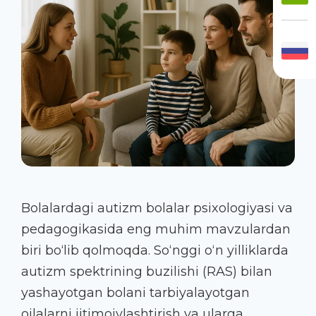
Bolalardagi autizm bolalar psixologiyasi va
pedagogikasida eng muhim mavzulardan
biri bo‘lib qolmoqda. So‘nggi o‘n yilliklarda
autizm spektrining buzilishi
(RAS)
bilan
yashayotgan
bolani tarbiyalayotgan
oilalarni ijtimoiylashtirish va ularga