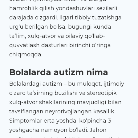
hamrohlik qilish yondashuvlari sezilarli
darajada o‘zgardi. Ilgari tibbiy tuzatishga
urg‘u berilgan bo‘lsa, bugungi kunda
ta’lim, xulq-atvor va oilaviy qo‘llab-
quvvatlash dasturlari birinchi o‘ringa
chiqmoqda.
Bolalarda autizm nima
Bolalardagi autizm – bu muloqot, ijtimoiy
o‘zaro ta’sirning buzilishi va stereotipik
xulq-atvor shakllarining mavjudligi bilan
tavsiflangan neyrorivojlangan kasallik.
Simptomlar erta yoshda, ko‘pincha 3
yoshgacha namoyon bo‘ladi. Jahon