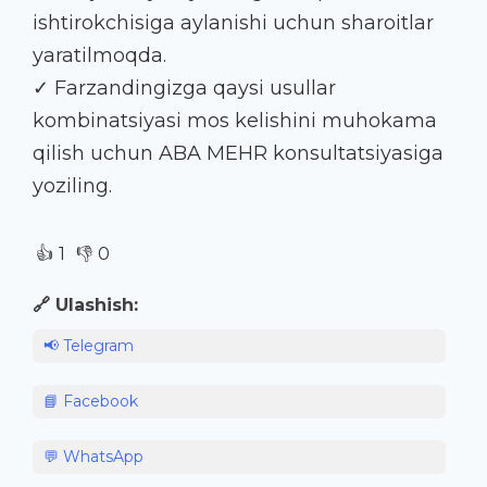
ishtirokchisiga aylanishi uchun sharoitlar
yaratilmoqda.
✓ Farzandingizga qaysi usullar
kombinatsiyasi mos kelishini muhokama
qilish uchun ABA MEHR konsultatsiyasiga
yoziling.
👍
👎
1
0
🔗 Ulashish:
📢 Telegram
📘 Facebook
💬 WhatsApp