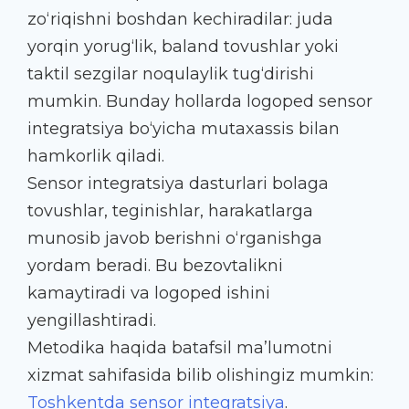
zo‘riqishni boshdan kechiradilar: juda
yorqin yorug‘lik, baland tovushlar yoki
taktil sezgilar noqulaylik tug‘dirishi
mumkin. Bunday hollarda logoped sensor
integratsiya bo‘yicha mutaxassis bilan
hamkorlik qiladi.
Sensor integratsiya dasturlari bolaga
tovushlar, teginishlar, harakatlarga
munosib javob berishni o‘rganishga
yordam beradi. Bu bezovtalikni
kamaytiradi va logoped ishini
yengillashtiradi.
Metodika haqida batafsil ma’lumotni
xizmat sahifasida bilib olishingiz mumkin:
Toshkentda sensor integratsiya
.