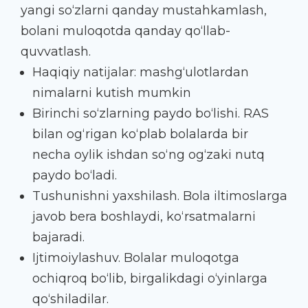
yangi so‘zlarni qanday mustahkamlash,
bolani muloqotda qanday qo‘llab-
quvvatlash.
Haqiqiy natijalar: mashg‘ulotlardan
nimalarni kutish mumkin
Birinchi so‘zlarning paydo bo‘lishi. RAS
bilan og‘rigan ko‘plab bolalarda bir
necha oylik ishdan so‘ng og‘zaki nutq
paydo bo‘ladi.
Tushunishni yaxshilash. Bola iltimoslarga
javob bera boshlaydi, ko‘rsatmalarni
bajaradi.
Ijtimoiylashuv. Bolalar muloqotga
ochiqroq bo‘lib, birgalikdagi o‘yinlarga
qo‘shiladilar.