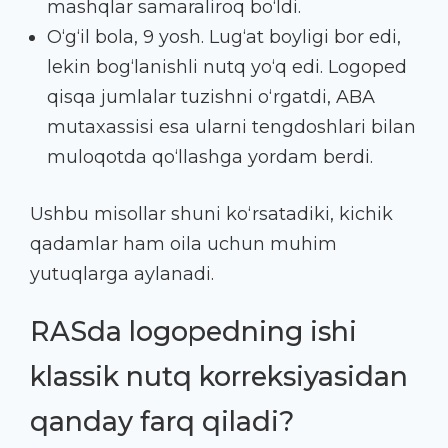
mashqlar samaraliroq bo‘ldi.
O‘g‘il bola, 9 yosh. Lug‘at boyligi bor edi,
lekin bog‘lanishli nutq yo‘q edi. Logoped
qisqa jumlalar tuzishni o‘rgatdi, ABA
mutaxassisi esa ularni tengdoshlari bilan
muloqotda qo‘llashga yordam berdi.
Ushbu misollar shuni ko‘rsatadiki, kichik
qadamlar ham oila uchun muhim
yutuqlarga aylanadi.
RASda logopedning ishi
klassik nutq korreksiyasidan
qanday farq qiladi?