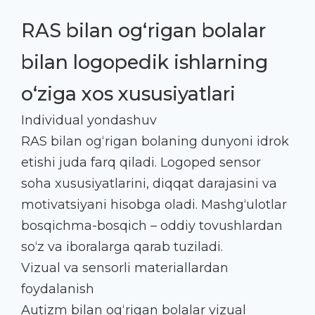
RAS bilan og‘rigan bolalar
bilan logopedik ishlarning
o‘ziga xos xususiyatlari
Individual yondashuv
RAS bilan og‘rigan bolaning dunyoni idrok
etishi juda farq qiladi. Logoped sensor
soha xususiyatlarini, diqqat darajasini va
motivatsiyani hisobga oladi. Mashg‘ulotlar
bosqichma-bosqich – oddiy tovushlardan
so‘z va iboralarga qarab tuziladi.
Vizual va sensorli materiallardan
foydalanish
Autizm bilan og‘rigan bolalar vizual