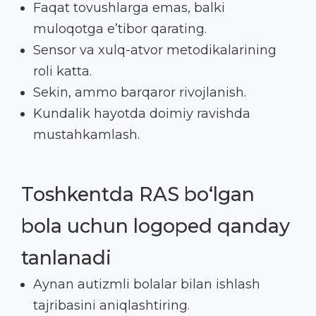
Faqat tovushlarga emas, balki
muloqotga e’tibor qarating.
Sensor va xulq-atvor metodikalarining
roli katta.
Sekin, ammo barqaror rivojlanish.
Kundalik hayotda doimiy ravishda
mustahkamlash.
Toshkentda RAS bo‘lgan
bola uchun logoped qanday
tanlanadi
Aynan autizmli bolalar bilan ishlash
tajribasini aniqlashtiring.