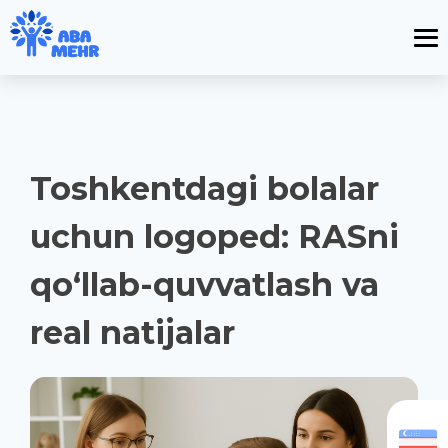
Toshkentdagi bolalar
uchun logoped: RASni
qo‘llab-quvvatlash va
real natijalar