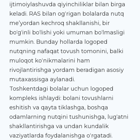
ijtimoiylashuvda qiyinchiliklar bilan birga
keladi. RAS bilan og‘rigan bolalarda nutq
me’yordan kechroq shakllanishi, bir
bo‘g‘inli bo‘lishi yoki umuman bo‘lmasligi
mumkin. Bunday hollarda logoped
nutqning nafaqat tovush tomonini, balki
muloqot ko‘nikmalarini ham
rivojlantirishga yordam beradigan asosiy
mutaxassisga aylanadi.
Toshkentdagi bolalar uchun logoped
kompleks ishlaydi: bolani tovushlarni
eshitish va qayta tiklashga, boshqa
odamlarning nutqini tushunishga, lug‘atni
shakllantirishga va undan kundalik
vaziyatlarda foydalanishga o‘rgatadi.