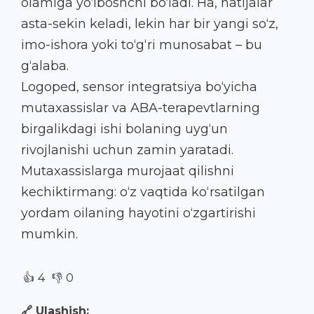
olamiga yo‘lboshchi bo‘ladi. Ha, natijalar
asta-sekin keladi, lekin har bir yangi so‘z,
imo-ishora yoki to‘g‘ri munosabat – bu
g‘alaba.
Logoped, sensor integratsiya bo‘yicha
mutaxassislar va ABA-terapevtlarning
birgalikdagi ishi bolaning uyg‘un
rivojlanishi uchun zamin yaratadi.
Mutaxassislarga murojaat qilishni
kechiktirmang: o‘z vaqtida ko‘rsatilgan
yordam oilaning hayotini o‘zgartirishi
mumkin.
👍
👎
4
0
🔗 Ulashish: