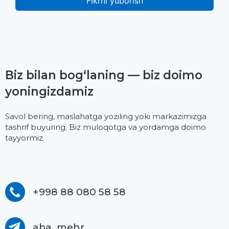
Biz bilan bog‘laning — biz doimo
yoningizdamiz
Savol bering, maslahatga yoziling yoki markazimizga
tashrif buyuring. Biz muloqotga va yordamga doimo
tayyormiz.
+998 88 080 58 58
aba_mehr