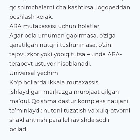
qo‘shimchalarni chalkashtirsa, logopeddan
boshlash kerak.
ABA mutaxassisi uchun holatlar
Agar bola umuman gapirmasa, o‘ziga
qaratilgan nutqni tushunmasa, o‘zini
tajovuzkor yoki yopiq tutsa – unda ABA-
terapevt ustuvor hisoblanadi.
Universal yechim
Ko‘p hollarda ikkala mutaxassis
ishlaydigan markazga murojaat qilgan
ma’qul. Qo‘shma dastur kompleks natijani
ta’minlaydi: nutqni tuzatish va xulq-atvorni
shakllantirish parallel ravishda sodir
bo‘ladi.