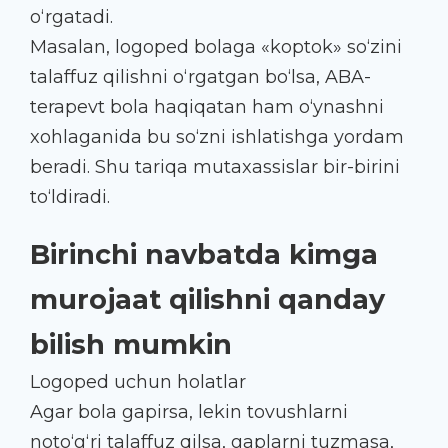
o‘rgatadi.
Masalan, logoped bolaga «koptok» so‘zini
talaffuz qilishni o‘rgatgan bo‘lsa, ABA-
terapevt bola haqiqatan ham o‘ynashni
xohlaganida bu so‘zni ishlatishga yordam
beradi. Shu tariqa mutaxassislar bir-birini
to‘ldiradi.
Birinchi navbatda kimga
murojaat qilishni qanday
bilish mumkin
Logoped uchun holatlar
Agar bola gapirsa, lekin tovushlarni
noto‘g‘ri talaffuz qilsa, gaplarni tuzmasa,