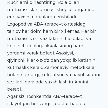
Kuchlarni birlashtiring. Bola bilan
mutaxassislar jamoasi shug‘ullanganida
eng yaxshi natijalarga erishiladi.
Logoped va ABA-terapevt o‘rtasidagi
tanlov har doim ham bir xil emas. Har bir
mutaxassis o‘z vazifalarini hal qiladi va
ko‘pincha bolaga ikkalasining ham
yordami kerak bo‘ladi. Asosiysi,
qiyinchiliklar o‘z-o‘zidan yo‘qolib ketishini
kutmaslik kerak. Zamonaviy metodikalar
bolaning nutqi, xulq-atvori va hayot sifatini
sezilarli darajada yaxshilash imkonini
beradi.
Agar siz Toshkentda ABA-terapevt
izlayotgan bo‘lsangiz, dastur haqida