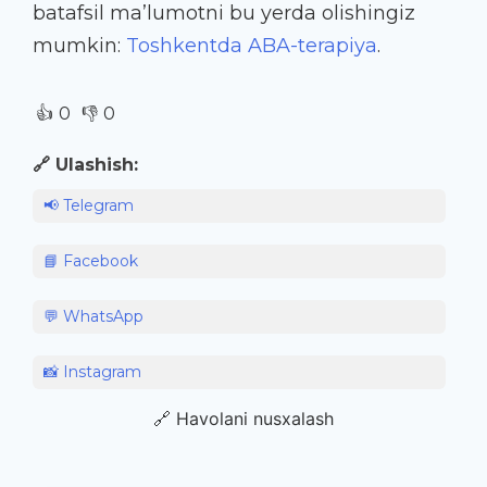
batafsil ma’lumotni bu yerda olishingiz
mumkin:
Toshkentda ABA-terapiya
.
👍
👎
0
0
🔗 Ulashish:
📢 Telegram
📘 Facebook
💬 WhatsApp
📸 Instagram
🔗 Havolani nusxalash