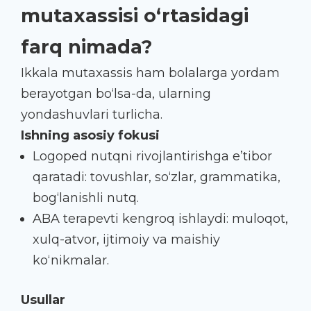
mutaxassisi o‘rtasidagi
farq nimada?
Ikkala mutaxassis ham bolalarga yordam
berayotgan bo‘lsa-da, ularning
yondashuvlari turlicha.
Ishning asosiy fokusi
Logoped nutqni rivojlantirishga e’tibor
qaratadi: tovushlar, so‘zlar, grammatika,
bog‘lanishli nutq.
ABA terapevti kengroq ishlaydi: muloqot,
xulq-atvor, ijtimoiy va maishiy
ko‘nikmalar.
Usullar