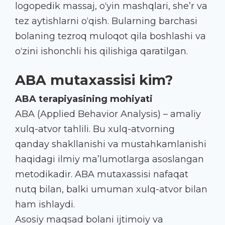
logopedik massaj, o‘yin mashqlari, she’r va
tez aytishlarni o‘qish. Bularning barchasi
bolaning tezroq muloqot qila boshlashi va
o‘zini ishonchli his qilishiga qaratilgan.
ABA mutaxassisi kim?
ABA terapiyasining mohiyati
ABA (Applied Behavior Analysis) – amaliy
xulq-atvor tahlili. Bu xulq-atvorning
qanday shakllanishi va mustahkamlanishi
haqidagi ilmiy ma’lumotlarga asoslangan
metodikadir. ABA mutaxassisi nafaqat
nutq bilan, balki umuman xulq-atvor bilan
ham ishlaydi.
Asosiy maqsad bolani ijtimoiy va