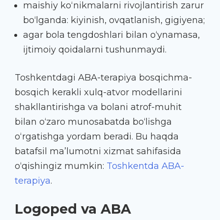
maishiy ko‘nikmalarni rivojlantirish zarur
bo‘lganda: kiyinish, ovqatlanish, gigiyena;
agar bola tengdoshlari bilan o‘ynamasa,
ijtimoiy qoidalarni tushunmaydi.
Toshkentdagi ABA-terapiya bosqichma-
bosqich kerakli xulq-atvor modellarini
shakllantirishga va bolani atrof-muhit
bilan o‘zaro munosabatda bo‘lishga
o‘rgatishga yordam beradi. Bu haqda
batafsil ma’lumotni xizmat sahifasida
o‘qishingiz mumkin:
Toshkentda ABA-
terapiya
.
Logoped va ABA