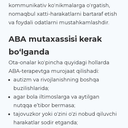
kommunikativ ko‘nikmalarga o‘rgatish,
nomaqbul xatti-harakatlarni bartaraf etish
va foydali odatlarni mustahkamlashdir.
ABA mutaxassisi kerak
bo‘lganda
Ota-onalar ko‘pincha quyidagi hollarda
ABA-terapevtga murojaat qilishadi:
autizm va rivojlanishning boshqa
buzilishlarida;
agar bola iltimoslarga va aytilgan
nutqqa e’tibor bermasa;
tajovuzkor yoki o‘zini o‘zi nobud qiluvchi
harakatlar sodir etganda;