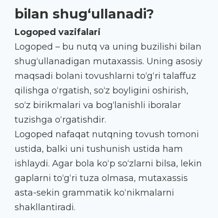
bilan shug‘ullanadi?
Logoped vazifalari
Logoped – bu nutq va uning buzilishi bilan
shug‘ullanadigan mutaxassis. Uning asosiy
maqsadi bolani tovushlarni to‘g‘ri talaffuz
qilishga o‘rgatish, so‘z boyligini oshirish,
so‘z birikmalari va bog‘lanishli iboralar
tuzishga o‘rgatishdir.
Logoped nafaqat nutqning tovush tomoni
ustida, balki uni tushunish ustida ham
ishlaydi. Agar bola ko‘p so‘zlarni bilsa, lekin
gaplarni to‘g‘ri tuza olmasa, mutaxassis
asta-sekin grammatik ko‘nikmalarni
shakllantiradi.