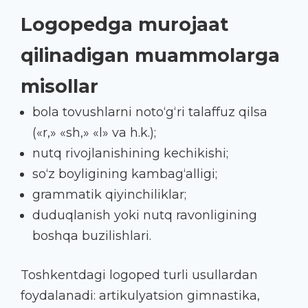
Logopedga murojaat
qilinadigan muammolarga
misollar
bola tovushlarni noto‘g‘ri talaffuz qilsa
(«r,» «sh,» «l» va h.k.);
nutq rivojlanishining kechikishi;
so‘z boyligining kambag‘alligi;
grammatik qiyinchiliklar;
duduqlanish yoki nutq ravonligining
boshqa buzilishlari.
Toshkentdagi logoped turli usullardan
foydalanadi: artikulyatsion gimnastika,