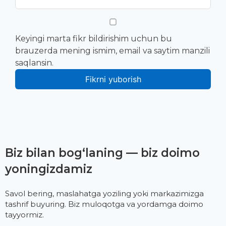
Keyingi marta fikr bildirishim uchun bu
brauzerda mening ismim, email va saytim manzili
saqlansin.
Biz bilan bog‘laning — biz doimo
yoningizdamiz
Savol bering, maslahatga yoziling yoki markazimizga
tashrif buyuring. Biz muloqotga va yordamga doimo
tayyormiz.