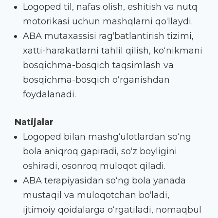
Logoped til, nafas olish, eshitish va nutq
motorikasi uchun mashqlarni qo‘llaydi.
ABA mutaxassisi rag‘batlantirish tizimi,
xatti-harakatlarni tahlil qilish, ko‘nikmani
bosqichma-bosqich taqsimlash va
bosqichma-bosqich o‘rganishdan
foydalanadi.
Natijalar
Logoped bilan mashg‘ulotlardan so‘ng
bola aniqroq gapiradi, so‘z boyligini
oshiradi, osonroq muloqot qiladi.
ABA terapiyasidan so‘ng bola yanada
mustaqil va muloqotchan bo‘ladi,
ijtimoiy qoidalarga o‘rgatiladi, nomaqbul