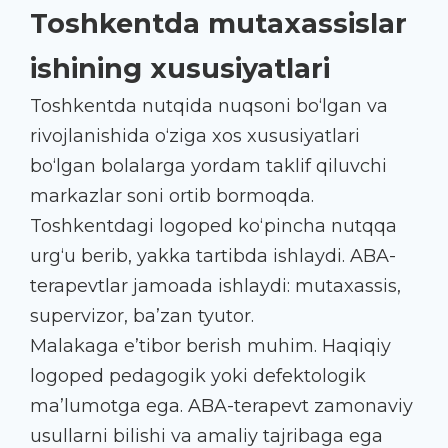
Toshkentda mutaxassislar
ishining xususiyatlari
Toshkentda nutqida nuqsoni bo‘lgan va
rivojlanishida o‘ziga xos xususiyatlari
bo‘lgan bolalarga yordam taklif qiluvchi
markazlar soni ortib bormoqda.
Toshkentdagi logoped ko‘pincha nutqqa
urg‘u berib, yakka tartibda ishlaydi. ABA-
terapevtlar jamoada ishlaydi: mutaxassis,
supervizor, ba’zan tyutor.
Malakaga e’tibor berish muhim. Haqiqiy
logoped pedagogik yoki defektologik
ma’lumotga ega. ABA-terapevt zamonaviy
usullarni bilishi va amaliy tajribaga ega