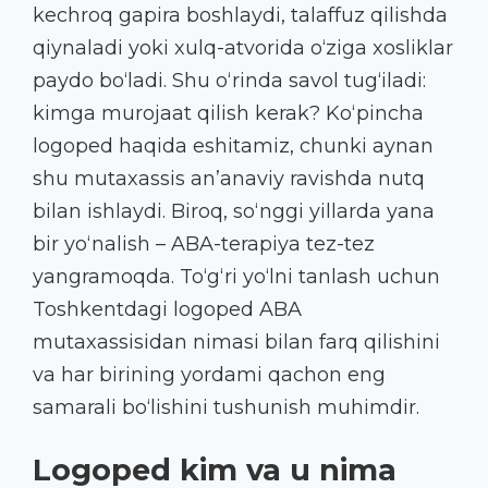
kechroq gapira boshlaydi, talaffuz qilishda
qiynaladi yoki xulq-atvorida o‘ziga xosliklar
paydo bo‘ladi. Shu o‘rinda savol tug‘iladi:
kimga murojaat qilish kerak? Ko‘pincha
logoped haqida eshitamiz, chunki aynan
shu mutaxassis an’anaviy ravishda nutq
bilan ishlaydi. Biroq, so‘nggi yillarda yana
bir yo‘nalish – ABA-terapiya tez-tez
yangramoqda. To‘g‘ri yo‘lni tanlash uchun
Toshkentdagi logoped ABA
mutaxassisidan nimasi bilan farq qilishini
va har birining yordami qachon eng
samarali bo‘lishini tushunish muhimdir.
Logoped kim va u nima